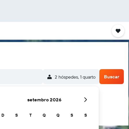
Buscar
2 hóspedes, 1 quarto
setembro 2026
...e mais
D
S
T
Q
Q
S
S