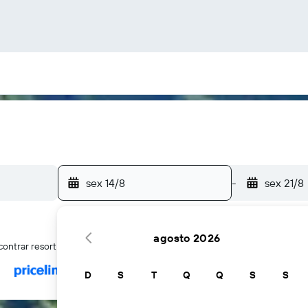
sex 14/8
-
sex 21/8
agosto 2026
contrar resort com tudo incluso em Ocho Rios
D
S
T
Q
Q
S
S