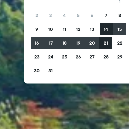
1
2
3
4
5
6
7
8
9
10
11
12
13
14
15
16
17
18
19
20
21
22
23
24
25
26
27
28
29
30
31