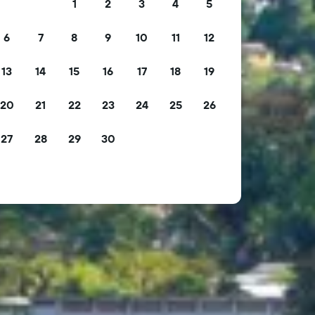
1
2
3
4
5
6
7
8
9
10
11
12
13
14
15
16
17
18
19
20
21
22
23
24
25
26
27
28
29
30