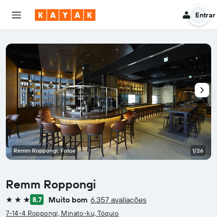
Entrar
Remm Roppongi: Fotos
1/26
Remm Roppongi
Muito bom
6.357 avaliações
8,7
3 estrelas
7-14-4 Roppongi, Minato-ku, Tóquio