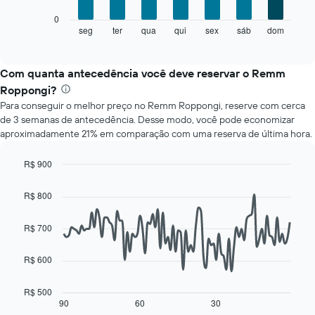
tem
O
1
0
gráfico
eixo
seg
ter
qua
qui
sex
sáb
dom
End
of
a
X
interactive
seguir
exibindo
chart
exibe
meses.
Com quanta antecedência você deve reservar o Remm
o
O
Roppongi?
preço
gráfico
Para conseguir o melhor preço no Remm Roppongi, reserve com cerca
médio
tem
de 3 semanas de antecedência. Desse modo, você pode economizar
de
1
aproximadamente 21% em comparação com uma reserva de última hora.
um
eixo
quarto
Y
para
exibindo
R$ 900
cada
o
Line
Chart
dia
graphic.
preço
chart
R$ 800
with
da
médio
90
semana
de
data
R$ 700
O
um
points.
gráfico
quarto
tem
R$ 600
O
1
gráfico
eixo
a
R$ 500
X
seguir
90
60
30
End
exibindo
of