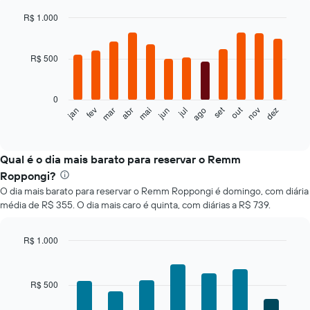
R$ 1.000
Bar
Chart
graphic.
chart
with
R$ 500
12
bars.
0
O
set
out
jan
fev
mar
abr
mai
jun
jul
ago
nov
dez
gráfico
End
of
a
interactive
seguir
chart
exibe
Qual é o dia mais barato para reservar o Remm
o
Roppongi?
preço
O dia mais barato para reservar o Remm Roppongi é domingo, com diária
médio
média de R$ 355. O dia mais caro é quinta, com diárias a R$ 739.
de
um
quarto
R$ 1.000
a
Bar
Chart
cada
graphic.
chart
mês
with
R$ 500
O
7
bars.
gráfico