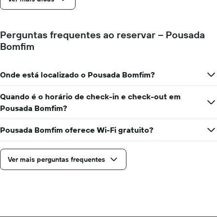
dias
antes
da
estadia
Perguntas frequentes ao reservar – Pousada
O
Bomfim
gráfico
tem
1
Onde está localizado o Pousada Bomfim?
eixo
Y
exibindo
Quando é o horário de check-in e check-out em
o
Pousada Bomfim?
preço
médio
Pousada Bomfim oferece Wi-Fi gratuito?
de
um
quarto
Ver mais perguntas frequentes