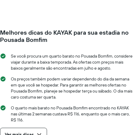
O
de
gráfico
um
tem
quarto
1
varia
eixo
de
Y
Melhores dicas do KAYAK para sua estadia no
acordo
exibindo
com
Pousada Bomfim
o
a
preço
aproximação
médio
da
Se você procura um quarto barato no Pousada Bomfim, considere
de
data
viajar durante a baixa temporada. As ofertas com preços mais
um
de
baixos geralmente são encontradas em julho e agosto.
quarto
estadia
O
Os preços também podem variar dependendo do dia da semana
gráfico
em que você se hospedar. Para garantir as melhores ofertas no
tem
Pousada Bomfim, planeje se hospedar terça ou sábado. O dia mais
1
caro costuma ser quarta.
eixo
X
O quarto mais barato no Pousada Bomfim encontrado no KAYAK
exibindo
nas últimas 2 semanas custava R$ 116, enquanto que o mais caro,
o
R$ 116.
número
de
Ver mais dicas