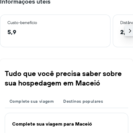
Informações úteis
Custo-benefício
Distânc
5,9
2,5 
Tudo que você precisa saber sobre
sua hospedagem em Maceió
Complete sua viagem
Destinos populares
Complete sua viagem para Maceió