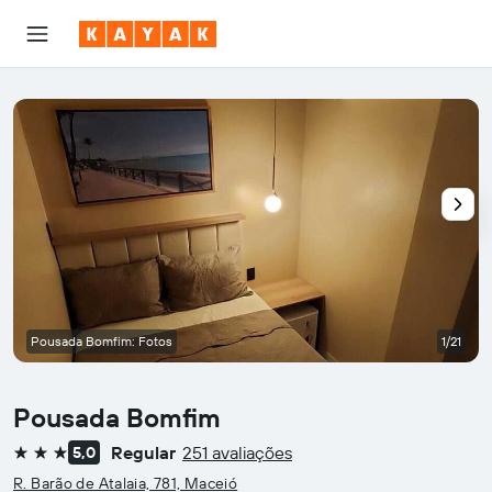
Pousada Bomfim: Fotos
1/21
Pousada Bomfim
Regular
251 avaliações
5,0
3 estrelas
R. Barão de Atalaia, 781, Maceió