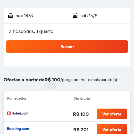
sex 14/8
-
sáb 15/8
2 hóspedes, 1 quarto
Buscar
Ofertas a partir de
R$ 100
/
preço por noite mais barato(a)
Fornecedor
Diária total
R$ 100
Ver oferta
R$ 201
Ver oferta