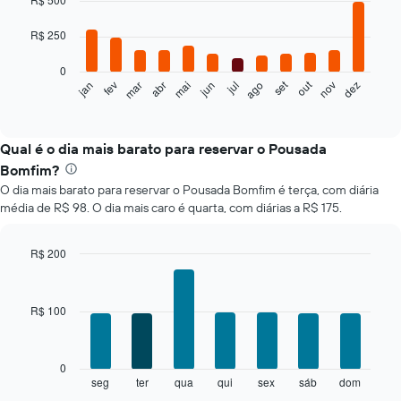
with
12
R$ 250
bars.
0
O
set
out
fev
mai
ago
nov
mar
jun
dez
jan
abr
jul
gráfico
End
of
a
interactive
seguir
chart
exibe
Qual é o dia mais barato para reservar o Pousada
o
Bomfim?
preço
O dia mais barato para reservar o Pousada Bomfim é terça, com diária
médio
média de R$ 98. O dia mais caro é quarta, com diárias a R$ 175.
de
um
quarto
R$ 200
a
Bar
Chart
cada
graphic.
chart
mês
with
R$ 100
O
7
bars.
gráfico
tem
O
1
0
gráfico
eixo
seg
ter
qua
qui
sex
sáb
dom
End
of
a
X