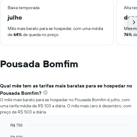
Baixa temporada
Alta t
julho
dez
Mês mais barato para se hospedar, com uma média
Mês ma
de
64%
de queda no preço.
76%
de
Pousada Bomfim
Qual mês tem as tarifas mais baratas para se hospedar no
Pousada Bomfim?
O mês mais barato para se hospedar no Pousada Bomfim é julho, com
uma tarifa média de R$ 103 a diária. O mês mais caro é dezembro, com
preço de R$ 503 a diária.
R$ 750
Bar
Chart
graphic.
chart
R$ 500