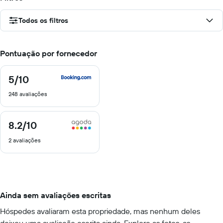
Todos os filtros
Pontuação por fornecedor
5
/10
5
de
248 avaliações
10
8.2
/10
8.2
de
2 avaliações
10
Ainda sem avaliações escritas
Hóspedes avaliaram esta propriedade, mas nenhum deles