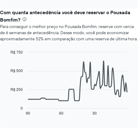
interactive
seguir
exibindo
chart
exibe
meses.
Com quanta antecedência você deve reservar o Pousada
o
O
Bomfim?
preço
gráfico
Para conseguir o melhor preço no Pousada Bomfim, reserve com cerca
médio
tem
de 6 semanas de antecedência. Desse modo, você pode economizar
de
1
aproximadamente 52% em comparação com uma reserva de última hora.
um
eixo
quarto
Y
para
exibindo
R$ 750
cada
o
Line
Chart
dia
graphic.
preço
chart
with
da
médio
R$ 500
90
semana
de
data
O
um
points.
gráfico
quarto
R$ 250
tem
O
1
gráfico
eixo
a
0
X
seguir
90
60
30
End
exibindo
of
exibe
interactive
dias
como
chart
da
o
semana.
preço