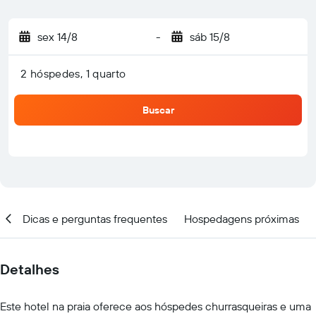
sex 14/8
-
sáb 15/8
2 hóspedes, 1 quarto
Buscar
ar
Dicas e perguntas frequentes
Hospedagens próximas
Detalhes
Este hotel na praia oferece aos hóspedes churrasqueiras e uma