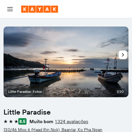
Little Paradise: Fotos
1/20
Little Paradise
Muito bom
1.324 avaliações
8,5
3 estrelas
130/46 Moo 6 (Haad Rin Nok), Baantai, Ko Pha Ngan