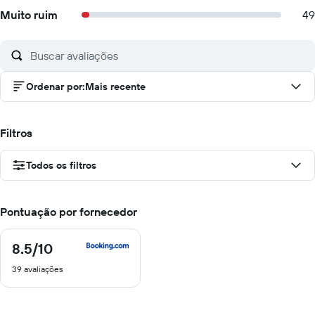
Muito ruim
49
Ordenar por
:
Mais recente
Filtros
Todos os filtros
Pontuação por fornecedor
8.5
/10
8.5
de
39 avaliações
10