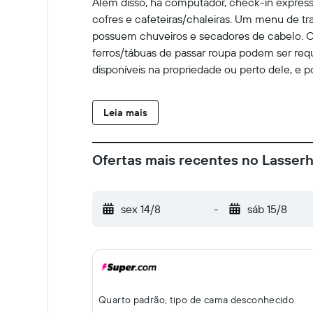
Além disso, há computador, check-in expres
cofres e cafeteiras/chaleiras. Um menu de tr
possuem chuveiros e secadores de cabelo. O
ferros/tábuas de passar roupa podem ser requi
disponíveis na propriedade ou perto dele, e 
Leia mais
Ofertas mais recentes no Lasser
sex 14/8
-
sáb 15/8
Quarto padrão, tipo de cama desconhecido