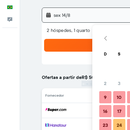
Português
sex 14/8
Comentários
2 hóspedes, 1 quarto
D
S
Ofertas a partir de
R$ 501
/
preço por noite ma
2
3
Fornecedor
9
10
16
17
23
24