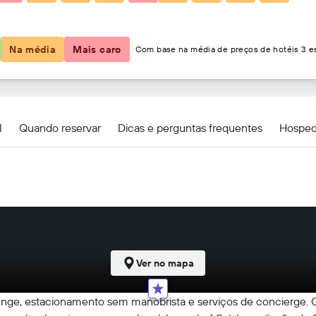
R$ 513
Na média
Mais caro
Com base na média de preços de hotéis 3 es
l
Quando reservar
Dicas e perguntas frequentes
Hosped
Ver no mapa
nge, estacionamento sem manobrista e serviços de concierge. O W