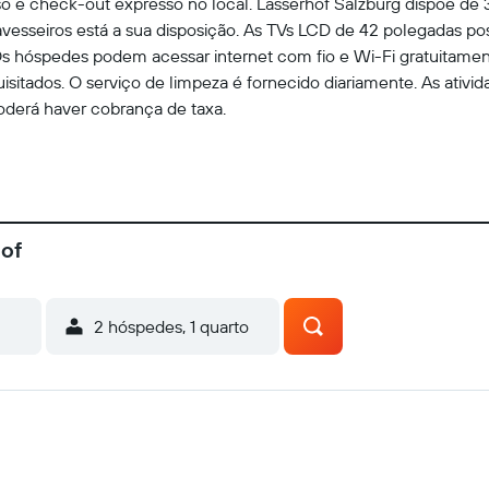
so e check-out expresso no local. Lasserhof Salzburg dispõe 
avesseiros está a sua disposição. As TVs LCD de 42 polegadas pos
s hóspedes podem acessar internet com fio e Wi-Fi gratuitamen
sitados. O serviço de limpeza é fornecido diariamente. As ativida
poderá haver cobrança de taxa.
hof
2 hóspedes, 1 quarto