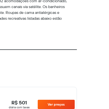
de 32 acomodações com ar-condicionado,
suem canais via satélite. Os banheiros
te. Roupas de cama antialérgicas e
des recreativas listadas abaixo estão
R$ 501
Ver preços
diária com taxas