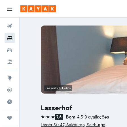
Voos
Hotéis
Carros
Pacotes
Explore
Lasserhof: Fotos
Rastreador de voos
Quando ir
Lasserhof
Bom
4.513 avaliações
7,6
Trips
3 estrelas
Lasser Str 47, Salzburgo, Salzburgo