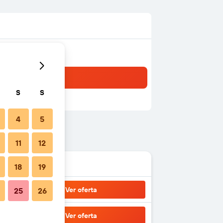
S
S
4
5
11
12
18
19
Ver oferta
25
26
Ver oferta