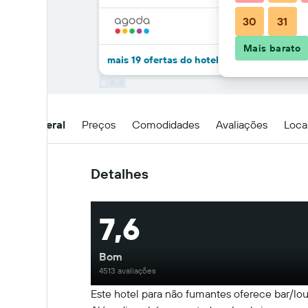
30
31
Mais barato
mais 19 ofertas do hotel Lasserhof
Visão geral
Preços
Comodidades
Avaliações
Loca
Detalhes
7,6
Bom
4513 avaliações
Este hotel para não fumantes oferece bar/lou