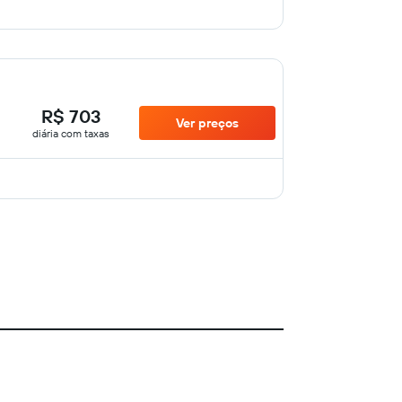
R$ 703
Ver preços
diária com taxas