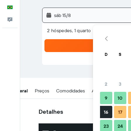
Português
sáb 15/8
Comentários
2 hóspedes, 1 quarto
D
S
2
3
Visão geral
Preços
Comodidades
Avaliações
Loca
9
10
Detalhes
16
17
23
24