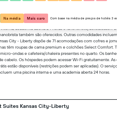
Ver no mapa
Na média
Mais caro
Com base na média de preços de hotéis 3 es
interna, academia aberta 24 horas e lanchonete/delicatessen. Bu
anobrista também são oferecidos. Outras comodidades incluem 
sas City - Liberty dispõe de 71 acomodações com cofres e jornai
mas têm roupas de cama premium e colchões Select Comfort. 
, micro-ondas e cafeteira/chaleira presentes no quarto. Os ban
s de cabelo. Os hóspedes podem acessar Wi-Fi gratuitamente. A
átis estão disponíveis (restrições podem ser aplicadas). O serviç
 incluem uma piscina interna e uma academia aberta 24 horas.
 Suites Kansas City-Liberty