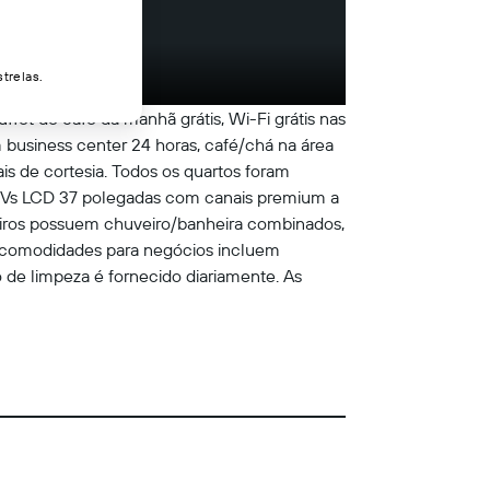
trelas.
ffet de café da manhã grátis, Wi-Fi grátis nas
business center 24 horas, café/chá na área
s de cortesia. Todos os quartos foram
TVs LCD 37 polegadas com canais premium a
heiros possuem chuveiro/banheira combinados,
s comodidades para negócios incluem
o de limpeza é fornecido diariamente. As