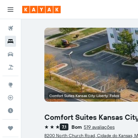
Voos
Hotéis
Carros
Pacotes
Explore
Comfort Suites Kansas City-Liberty: Fotos
Rastreador de voos
Quando ir
Comfort Suites Kansas Cit
Bom
519 avaliações
7,1
Trips
3 estrelas
8200 North Church Road, Cidade do Kansas, 