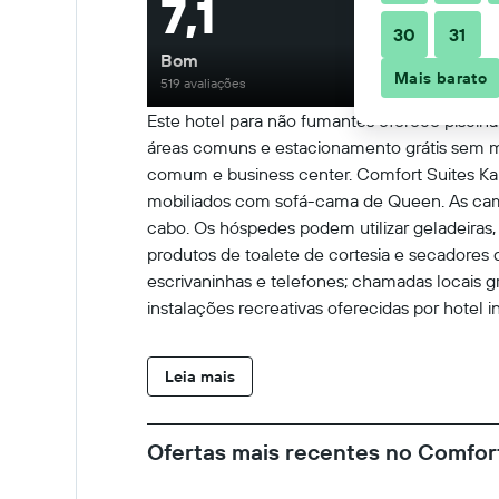
7,1
30
31
Bom
Mais barato
519 avaliações
Este hotel para não fumantes oferece piscina 
áreas comuns e estacionamento grátis sem m
comum e business center. Comfort Suites Kan
mobiliados com sofá-cama de Queen. As ca
cabo. Os hóspedes podem utilizar geladeiras
produtos de toalete de cortesia e secadore
escrivaninhas e telefones; chamadas locais gr
instalações recreativas oferecidas por hotel
Leia mais
Ofertas mais recentes no Comfort