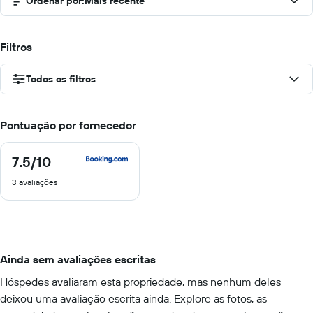
Ordenar por
:
Mais recente
Filtros
Todos os filtros
Pontuação por fornecedor
7.5
/10
7.5
de
3 avaliações
10
Ainda sem avaliações escritas
Hóspedes avaliaram esta propriedade, mas nenhum deles
deixou uma avaliação escrita ainda. Explore as fotos, as