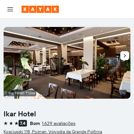
Ikar Hotel: Fotos
1/10
Ikar Hotel
Bom
1.629 avaliações
7,4
3 estrelas
Kosciuszki 118, Poznan, Voivodia da Grande Polônia