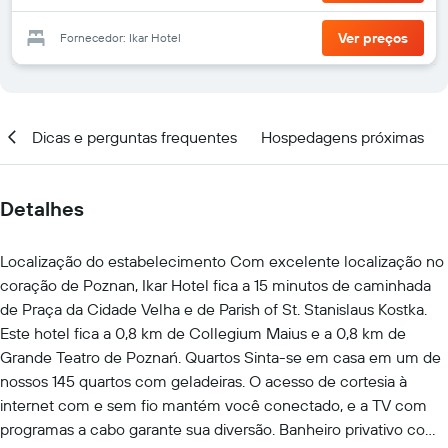
Ver preços
Fornecedor: Ikar Hotel
al
Dicas e perguntas frequentes
Hospedagens próximas
Detalhes
Localização do estabelecimento Com excelente localização no
coração de Poznan, Ikar Hotel fica a 15 minutos de caminhada
de Praça da Cidade Velha e de Parish of St. Stanislaus Kostka.
Este hotel fica a 0,8 km de Collegium Maius e a 0,8 km de
Grande Teatro de Poznań. Quartos Sinta-se em casa em um de
nossos 145 quartos com geladeiras. O acesso de cortesia à
internet com e sem fio mantém você conectado, e a TV com
programas a cabo garante sua diversão. Banheiro privativo com