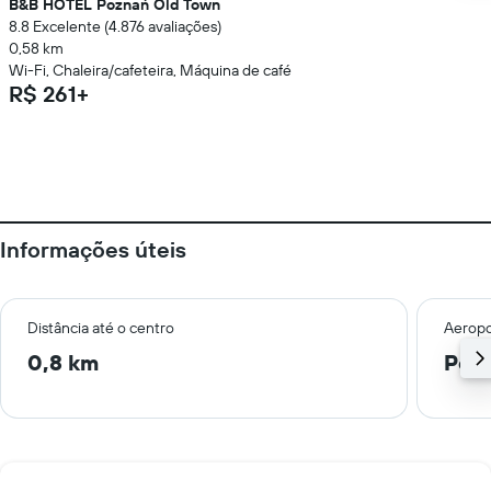
B&B HOTEL Poznań Old Town
8.8 Excelente (4.876 avaliações)
0,58 km
Wi-Fi, Chaleira/cafeteira, Máquina de café
R$ 261+
Informações úteis
Distância até o centro
Aeropo
0,8 km
Poz