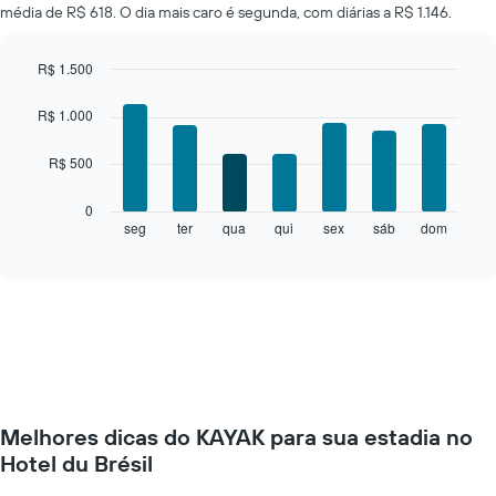
preço
média de R$ 618. O dia mais caro é segunda, com diárias a R$ 1.146.
médio
de
um
R$ 1.500
quarto
Bar
Chart
a
graphic.
chart
R$ 1.000
cada
with
7
mês
R$ 500
bars.
O
gráfico
O
0
tem
gráfico
seg
ter
qua
qui
sex
sáb
dom
End
1
of
a
eixo
interactive
seguir
chart
X
exibe
exibindo
o
meses.
preço
O
médio
gráfico
de
tem
um
1
quarto
eixo
Melhores dicas do KAYAK para sua estadia no
para
Y
cada
Hotel du Brésil
exibindo
dia
o