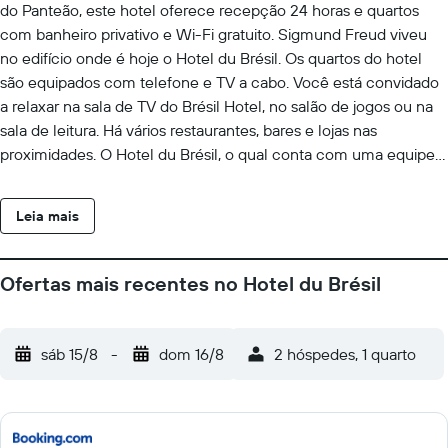
do Panteão, este hotel oferece recepção 24 horas e quartos
com banheiro privativo e Wi-Fi gratuito. Sigmund Freud viveu
no edifício onde é hoje o Hotel du Brésil. Os quartos do hotel
são equipados com telefone e TV a cabo. Você está convidado
a relaxar na sala de TV do Brésil Hotel, no salão de jogos ou na
sala de leitura. Há vários restaurantes, bares e lojas nas
proximidades. O Hotel du Brésil, o qual conta com uma equipe
multilíngue, fica no Quartier Latin (bairro) e a 200 m da
Sorbonne. A Estação RER Luxembourg fica a 2 minutos a pé do
Leia mais
hotel.
Ofertas mais recentes no Hotel du Brésil
sáb 15/8
-
dom 16/8
2 hóspedes, 1 quarto