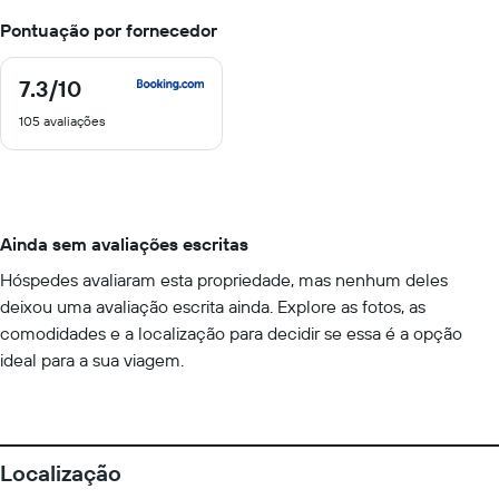
Pontuação por fornecedor
7.3
/10
7.3
de
105 avaliações
10
Ainda sem avaliações escritas
Hóspedes avaliaram esta propriedade, mas nenhum deles
deixou uma avaliação escrita ainda. Explore as fotos, as
comodidades e a localização para decidir se essa é a opção
ideal para a sua viagem.
Localização