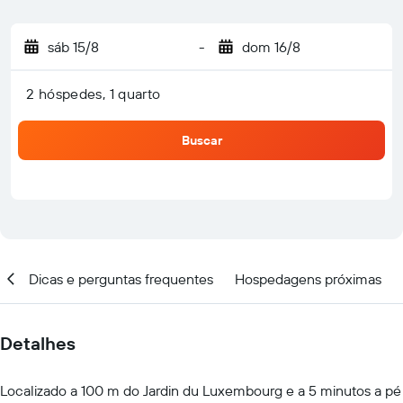
sáb 15/8
-
dom 16/8
2 hóspedes, 1 quarto
Buscar
ar
Dicas e perguntas frequentes
Hospedagens próximas
Detalhes
Localizado a 100 m do Jardin du Luxembourg e a 5 minutos a pé