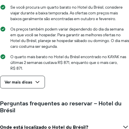
da
preço
semana
Se você procura um quarto barato no Hotel du Brésil, considere
médio
O
viajar durante a baixa temporada. As ofertas com preços mais
de
gráfico
baixos geralmente são encontradas em outubro e fevereiro.
um
tem
quarto
1
Os preços também podem variar dependendo do dia da semana
eixo
em que você se hospedar. Para garantir as melhores ofertas no
X
Hotel du Brésil, planeje se hospedar sábado ou domingo. O dia mais
exibindo
caro costuma ser segunda.
dias
da
O quarto mais barato no Hotel du Brésil encontrado no KAYAK nas
semana.
últimas 2 semanas custava R$ 871, enquanto que o mais caro,
O
R$ 871.
gráfico
tem
Ver mais dicas
1
eixo
Y
exibindo
Perguntas frequentes ao reservar – Hotel du
o
Brésil
preço
médio
de
Onde está localizado o Hotel du Brésil?
um