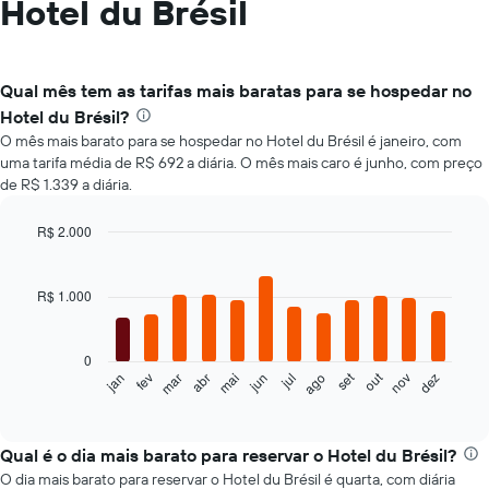
Hotel du Brésil
Qual mês tem as tarifas mais baratas para se hospedar no
Hotel du Brésil?
O mês mais barato para se hospedar no Hotel du Brésil é janeiro, com
uma tarifa média de R$ 692 a diária. O mês mais caro é junho, com preço
de R$ 1.339 a diária.
R$ 2.000
Bar
Chart
graphic.
chart
with
R$ 1.000
12
bars.
0
O
set
out
jan
fev
mar
abr
mai
jun
jul
ago
nov
dez
gráfico
End
of
a
interactive
seguir
chart
exibe
Qual é o dia mais barato para reservar o Hotel du Brésil?
o
O dia mais barato para reservar o Hotel du Brésil é quarta, com diária