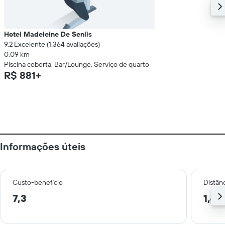
Hotel Madeleine De Senlis
9.2 Excelente (1.364 avaliações)
0,09 km
Piscina coberta, Bar/Lounge, Serviço de quarto
R$ 881+
Informações úteis
Custo-benefício
Distânc
7,3
1,4 