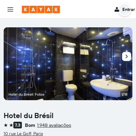
Entrar
Hotel du Brésil: Fotos
1/18
Hotel du Brésil
Bom
1.948 avaliações
7,3
2 estrelas
10 rue Le Goff, Paris