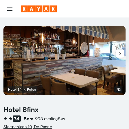
Hotel Sfinx: Fotos
1/13
Hotel Sfinx
Bom
998 avaliações
7,4
2 estrelas
Sloepenlaan 10, De Panne