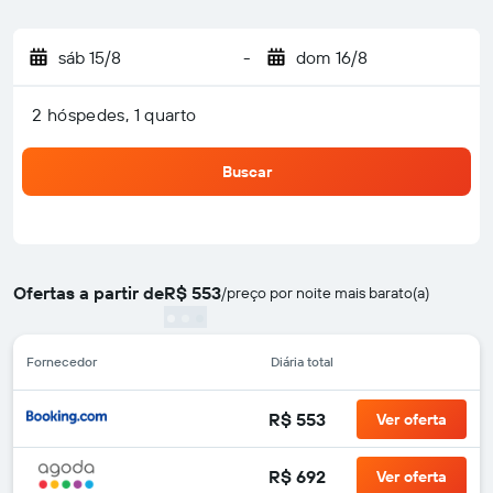
sáb 15/8
-
dom 16/8
2 hóspedes, 1 quarto
Buscar
Ofertas a partir de
R$ 553
/
preço por noite mais barato(a)
Fornecedor
Diária total
R$ 553
Ver oferta
R$ 692
Ver oferta