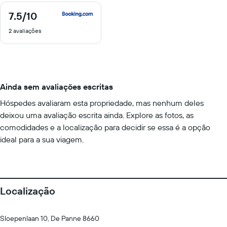
7.5
/10
7.5
de
2 avaliações
10
Ainda sem avaliações escritas
Hóspedes avaliaram esta propriedade, mas nenhum deles
deixou uma avaliação escrita ainda. Explore as fotos, as
comodidades e a localização para decidir se essa é a opção
ideal para a sua viagem.
Localização
Sloepenlaan 10, De Panne 8660