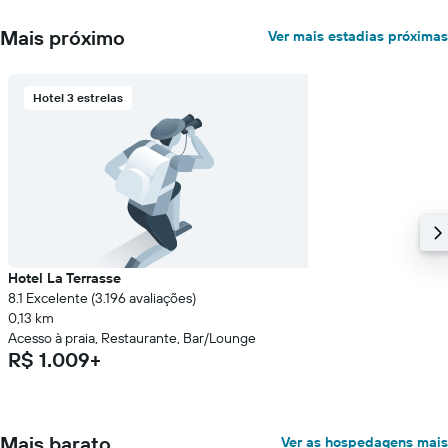
eixo
Y
Mais próximo
Ver mais estadias próximas
exibindo
o
preço
Hotel 3 estrelas
médio
de
um
quarto
Hotel La Terrasse
8.1 Excelente (3.196 avaliações)
0,13 km
Acesso à praia, Restaurante, Bar/Lounge
R$ 1.009+
Mais barato
Ver as hospedagens mais