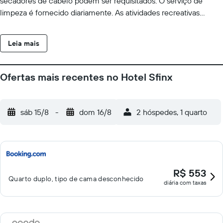
secadores de cabelo podem ser requisitados. O serviço de
limpeza é fornecido diariamente. As atividades recreativas
listadas abaixo estão disponíveis na propriedade ou perto dele, e
poderá haver cobrança de taxa.
Leia mais
Ofertas mais recentes no Hotel Sfinx
sáb 15/8
-
dom 16/8
2 hóspedes, 1 quarto
R$ 553
Quarto duplo, tipo de cama desconhecido
diária com taxas