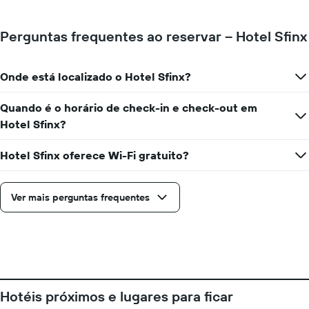
médio
de
Perguntas frequentes ao reservar – Hotel Sfinx
um
quarto
para
Onde está localizado o Hotel Sfinx?
cada
dia
da
Quando é o horário de check-in e check-out em
semana
Hotel Sfinx?
O
gráfico
Hotel Sfinx oferece Wi-Fi gratuito?
tem
1
eixo
X
Ver mais perguntas frequentes
exibindo
dias
da
semana.
O
gráfico
tem
Hotéis próximos e lugares para ficar
1