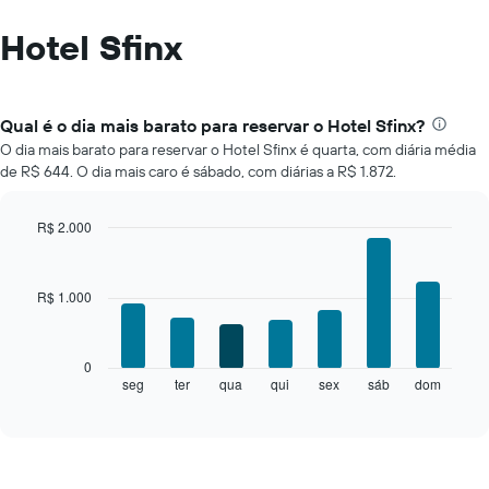
Hotel Sfinx
Qual é o dia mais barato para reservar o Hotel Sfinx?
O dia mais barato para reservar o Hotel Sfinx é quarta, com diária média
de R$ 644. O dia mais caro é sábado, com diárias a R$ 1.872.
R$ 2.000
Bar
Chart
graphic.
chart
with
R$ 1.000
7
bars.
O
0
gráfico
seg
ter
qua
qui
sex
sáb
dom
End
of
a
interactive
seguir
chart
exibe
o
preço