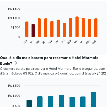
R$ 1.500
Bar
Chart
graphic.
chart
R$ 1.000
with
12
R$ 500
bars.
0
O
set
out
jan
fev
mar
abr
mai
jun
jul
ago
nov
dez
gráfico
End
of
a
interactive
seguir
chart
exibe
Qual é o dia mais barato para reservar o Hotel Marmotel
o
Etoile?
preço
O dia mais barato para reservar o Hotel Marmotel Etoile é segunda, com
médio
diária média de R$ 822. O dia mais caro é domingo, com diárias a R$ 1.212.
de
um
quarto
R$ 1.500
a
Bar
Chart
cada
graphic.
chart
R$ 1.000
mês
with
O
7
R$ 500
bars.
gráfico