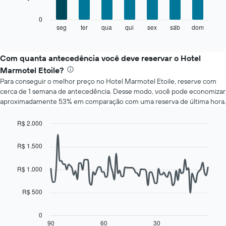
tem
O
1
0
gráfico
eixo
seg
ter
qua
qui
sex
sáb
dom
End
of
a
X
interactive
seguir
exibindo
chart
exibe
meses.
Com quanta antecedência você deve reservar o Hotel
o
O
Marmotel Etoile?
preço
gráfico
Para conseguir o melhor preço no Hotel Marmotel Etoile, reserve com
médio
tem
cerca de 1 semana de antecedência. Desse modo, você pode economizar
de
1
aproximadamente 53% em comparação com uma reserva de última hora.
um
eixo
quarto
Y
para
exibindo
R$ 2.000
cada
o
Line
Chart
dia
graphic.
preço
chart
R$ 1.500
with
da
médio
90
semana
de
data
R$ 1.000
O
um
points.
gráfico
quarto
tem
R$ 500
O
1
gráfico
eixo
a
0
X
seguir
90
60
30
End