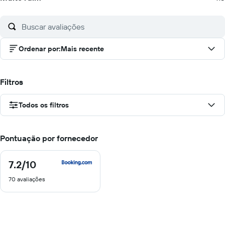
Ordenar por
:
Mais recente
Filtros
Todos os filtros
Pontuação por fornecedor
7.2
/10
7.2
de
70 avaliações
10