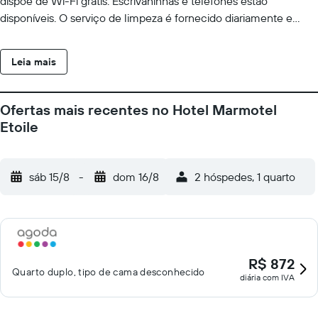
dispõe de Wi-Fi grátis. Escrivaninhas e telefones estão
disponíveis. O serviço de limpeza é fornecido diariamente e
comodidades como secadores de cabelo podem ser
requisitadas.
Leia mais
Ofertas mais recentes no Hotel Marmotel
Etoile
sáb 15/8
-
dom 16/8
2 hóspedes, 1 quarto
R$ 872
Quarto duplo, tipo de cama desconhecido
diária com IVA