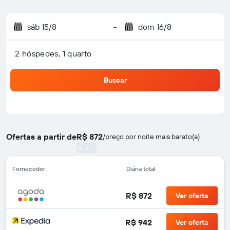
sáb 15/8
-
dom 16/8
2 hóspedes, 1 quarto
Buscar
Ofertas a partir de
R$ 872
/
preço por noite mais barato(a)
Fornecedor
Diária total
R$ 872
Ver oferta
R$ 942
Ver oferta