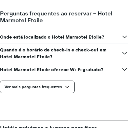
exibindo
o
número
Perguntas frequentes ao reservar – Hotel
de
Marmotel Etoile
dias
antes
da
Onde está localizado o Hotel Marmotel Etoile?
estadia
O
gráfico
Quando é o horário de check-in e check-out em
tem
Hotel Marmotel Etoile?
1
eixo
Hotel Marmotel Etoile oferece Wi-Fi gratuito?
Y
exibindo
o
Ver mais perguntas frequentes
preço
médio
de
um
quarto
Hotéis próximos e lugares para ficar