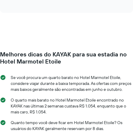
exibindo
of
exibe
interactive
dias
como
chart
da
o
semana.
preço
O
de
gráfico
um
tem
quarto
1
varia
eixo
de
Y
Melhores dicas do KAYAK para sua estadia no
acordo
exibindo
com
Hotel Marmotel Etoile
o
a
preço
aproximação
médio
da
Se você procura um quarto barato no Hotel Marmotel Etoile,
de
data
considere viajar durante a baixa temporada. As ofertas com preços
um
de
mais baixos geralmente são encontradas em junho e outubro.
quarto
estadia
O
O quarto mais barato no Hotel Marmotel Etoile encontrado no
gráfico
KAYAK nas últimas 2 semanas custava R$ 1.054, enquanto que o
tem
mais caro, R$ 1.054.
1
eixo
Quanto tempo você deve ficar em Hotel Marmotel Etoile? Os
X
usuários do KAYAK geralmente reservam por 8 dias.