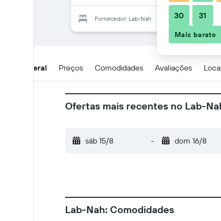
30
31
Fornecedor: Lab-Nah
Mais barato
Visão geral
Preços
Comodidades
Avaliações
Loca
Ofertas mais recentes no Lab-Na
sáb 15/8
-
dom 16/8
Lab-Nah: Comodidades