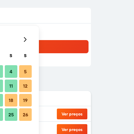
S
S
4
5
11
12
18
19
Ver preços
25
26
Ver preços