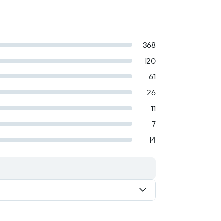
368
120
61
26
11
7
14