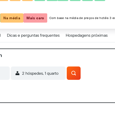
Na média
Mais caro
Com base na média de preços de hotéis 3 es
l
Dicas e perguntas frequentes
Hospedagens próximas
h
2 hóspedes, 1 quarto