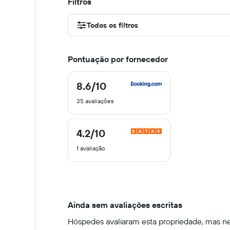
Filtros
Todos os filtros
Pontuação por fornecedor
8.6
/10
8.6
de
35 avaliações
10
4.2
/10
4.2
de
1 avaliação
10
Ainda sem avaliações escritas
Hóspedes avaliaram esta propriedade, mas nen