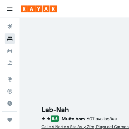
Voos
Hotéis
Carros
Pacotes
Explore
Rastreador de voos
Quando ir
Lab-Nah
Muito bom
607 avaliações
8,6
Trips
2 estrelas
Calle 6 Norte x 5ta Av. y Zfm, Playa del Carme