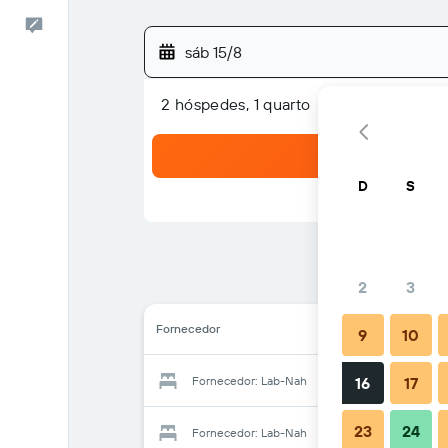
Comentários
sáb 15/8
2 hóspedes, 1 quarto
D
S
2
3
Fornecedor
9
10
Fornecedor: Lab-Nah
16
17
23
24
Fornecedor: Lab-Nah