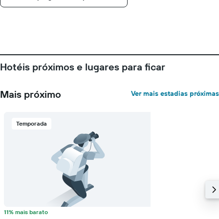
eixo
X
exibindo
o
número
de
dias
Hotéis próximos e lugares para ficar
antes
da
estadia
Mais próximo
Ver mais estadias próximas
O
gráfico
tem
1
Temporada
eixo
Y
exibindo
o
preço
médio
de
um
quarto
11% mais barato