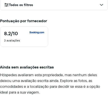
Todos os filtros
Pontuação por fornecedor
8.2
/10
8.2
de
3 avaliações
10
Ainda sem avaliações escritas
Hóspedes avaliaram esta propriedade, mas nenhum deles
deixou uma avaliação escrita ainda. Explore as fotos, as
comodidades e a localização para decidir se essa é a opção
ideal para a sua viagem.