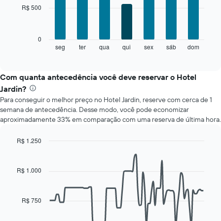
with
R$ 500
7
bars.
O
0
gráfico
seg
ter
qua
qui
sex
sáb
dom
End
of
a
interactive
seguir
chart
exibe
Com quanta antecedência você deve reservar o Hotel
o
Jardin?
preço
Para conseguir o melhor preço no Hotel Jardin, reserve com cerca de 1
médio
semana de antecedência. Desse modo, você pode economizar
de
aproximadamente 33% em comparação com uma reserva de última hora.
um
quarto
para
R$ 1.250
cada
Line
Chart
dia
graphic.
chart
with
da
R$ 1.000
90
semana
data
O
points.
gráfico
R$ 750
tem
O
1
gráfico