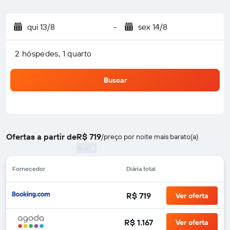
qui 13/8
-
sex 14/8
2 hóspedes, 1 quarto
Buscar
Ofertas a partir de
R$ 719
/
preço por noite mais barato(a)
Fornecedor
Diária total
R$ 719
Ver oferta
R$ 1.167
Ver oferta