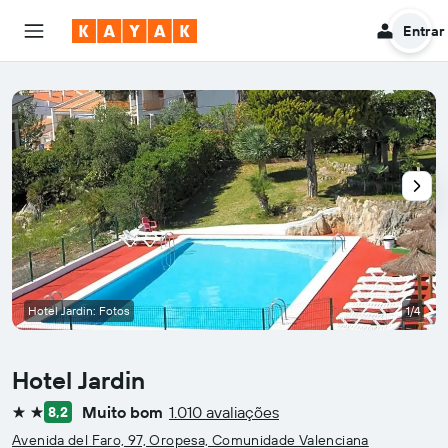
Entrar
Hotel Jardin: Fotos
1/4
Hotel Jardin
Muito bom
1.010 avaliações
8,2
2 estrelas
Avenida del Faro, 97, Oropesa, Comunidade Valenciana