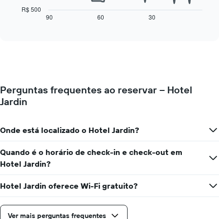
eixo
a
R$ 500
X
seguir
90
60
30
End
exibindo
of
exibe
interactive
dias
como
chart
da
o
semana.
preço
O
de
gráfico
um
tem
quarto
1
Perguntas frequentes ao reservar – Hotel
varia
eixo
Jardin
de
Y
acordo
exibindo
com
o
a
Onde está localizado o Hotel Jardin?
preço
aproximação
médio
da
Quando é o horário de check-in e check-out em
de
data
um
Hotel Jardin?
de
quarto
estadia
O
Hotel Jardin oferece Wi-Fi gratuito?
gráfico
tem
1
Ver mais perguntas frequentes