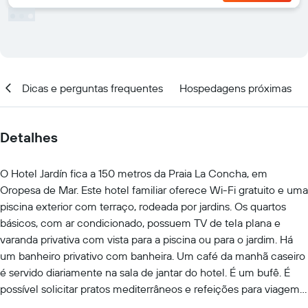
al
Dicas e perguntas frequentes
Hospedagens próximas
Detalhes
O Hotel Jardín fica a 150 metros da Praia La Concha, em
Oropesa de Mar. Este hotel familiar oferece Wi-Fi gratuito e uma
piscina exterior com terraço, rodeada por jardins. Os quartos
básicos, com ar condicionado, possuem TV de tela plana e
varanda privativa com vista para a piscina ou para o jardim. Há
um banheiro privativo com banheira. Um café da manhã caseiro
é servido diariamente na sala de jantar do hotel. É um bufê. É
possível solicitar pratos mediterrâneos e refeições para viagem.
O estabelecimento oferece serviço de bar e estacionamento