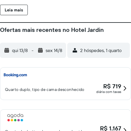
privativo. O Hotel Jardín dispõe de recepção 24 horas e balcão
Leia mais
de turismo. A autoestrada AP7 é de fácil acesso e Castellón de
la Plana fica a 25 minutos de carro.
Ofertas mais recentes no Hotel Jardin
qui 13/8
-
sex 14/8
2 hóspedes, 1 quarto
R$ 719
Quarto duplo, tipo de cama desconhecido
diária com taxas
R$ 1.167