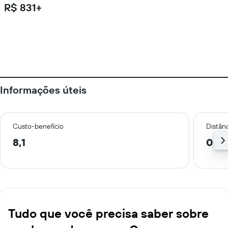
R$ 831+
Informações úteis
Custo-benefício
Distânc
8,1
0,7 
Tudo que você precisa saber sobre