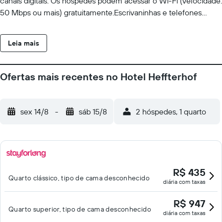
canais digitais. Os hóspedes podem acessar o Wi-Fi (velocidade:
50 Mbps ou mais) gratuitamente.Escrivaninhas e telefones
estão disponíveis. O serviço de limpeza é fornecido diariamente
e comodidades como roupas de cama antialérgicas podem ser
Leia mais
requisitadas.
Ofertas mais recentes no Hotel Heffterhof
sex 14/8
-
sáb 15/8
2 hóspedes, 1 quarto
R$ 435
Quarto clássico, tipo de cama desconhecido
diária com taxas
R$ 947
Quarto superior, tipo de cama desconhecido
diária com taxas