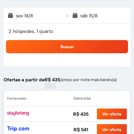
sex 14/8
-
sáb 15/8
2 hóspedes, 1 quarto
Buscar
Ofertas a partir de
R$ 435
/
preço por noite mais barato(a)
Fornecedor
Diária total
R$ 435
Ver oferta
R$ 541
Ver oferta