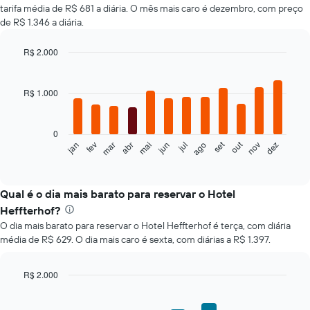
tarifa média de R$ 681 a diária. O mês mais caro é dezembro, com preço
de R$ 1.346 a diária.
R$ 2.000
Bar
Chart
graphic.
chart
with
R$ 1.000
12
bars.
0
O
set
out
jan
fev
mar
abr
mai
jun
jul
ago
nov
dez
gráfico
End
of
a
interactive
seguir
chart
exibe
Qual é o dia mais barato para reservar o Hotel
o
Heffterhof?
preço
O dia mais barato para reservar o Hotel Heffterhof é terça, com diária
médio
média de R$ 629. O dia mais caro é sexta, com diárias a R$ 1.397.
de
um
quarto
R$ 2.000
a
Bar
Chart
cada
graphic.
chart
mês