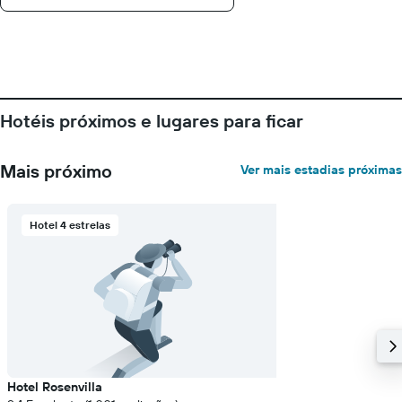
eixo
X
exibindo
o
número
de
dias
Hotéis próximos e lugares para ficar
antes
da
estadia
Mais próximo
Ver mais estadias próximas
O
gráfico
tem
1
Hotel 4 estrelas
eixo
Y
exibindo
o
preço
médio
de
um
quarto
Hotel Rosenvilla