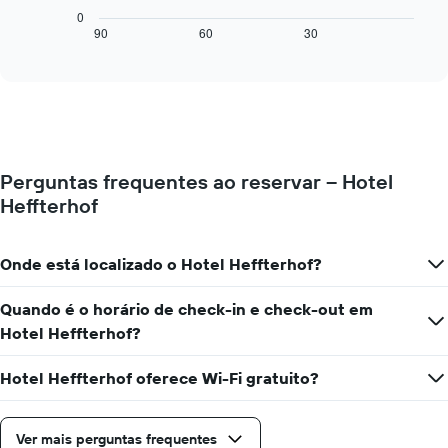
eixo
a
0
X
seguir
90
60
30
End
exibindo
of
exibe
interactive
dias
como
chart
da
o
semana.
preço
O
de
gráfico
um
tem
quarto
1
Perguntas frequentes ao reservar – Hotel
varia
eixo
Heffterhof
de
Y
acordo
exibindo
com
o
a
Onde está localizado o Hotel Heffterhof?
preço
aproximação
médio
da
Quando é o horário de check-in e check-out em
de
data
um
Hotel Heffterhof?
de
quarto
estadia
O
Hotel Heffterhof oferece Wi-Fi gratuito?
gráfico
tem
1
Ver mais perguntas frequentes