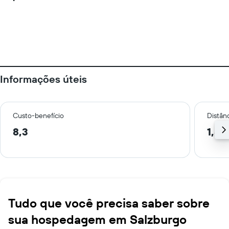
Informações úteis
Custo-benefício
Distânc
8,3
1,8 
Tudo que você precisa saber sobre
sua hospedagem em Salzburgo