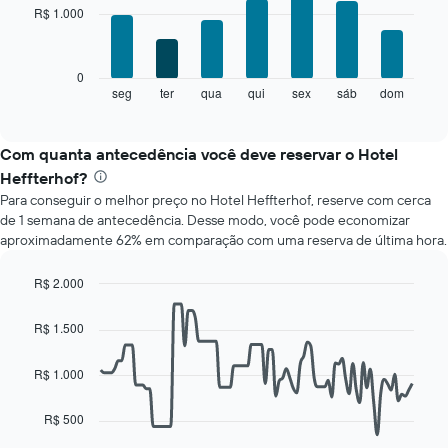
with
R$ 1.000
O
7
bars.
gráfico
tem
O
1
0
gráfico
eixo
seg
ter
qua
qui
sex
sáb
dom
End
of
a
X
interactive
seguir
exibindo
chart
exibe
meses.
Com quanta antecedência você deve reservar o Hotel
o
O
Heffterhof?
preço
gráfico
Para conseguir o melhor preço no Hotel Heffterhof, reserve com cerca
médio
tem
de 1 semana de antecedência. Desse modo, você pode economizar
de
1
aproximadamente 62% em comparação com uma reserva de última hora.
um
eixo
quarto
Y
para
exibindo
R$ 2.000
cada
o
Line
Chart
dia
graphic.
preço
chart
R$ 1.500
with
da
médio
90
semana
de
data
R$ 1.000
O
um
points.
gráfico
quarto
tem
R$ 500
O
1
gráfico