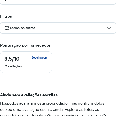
Filtros
Todos os filtros
Pontuação por fornecedor
8.5
/10
8.5
de
17 avaliações
10
Ainda sem avaliações escritas
Hóspedes avaliaram esta propriedade, mas nenhum deles
deixou uma avaliação escrita ainda. Explore as fotos, as
comodidades e a localização para decidir se essa é a opção