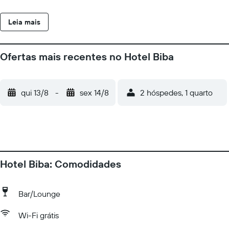
privativo com banheiras ou chuveiros apresenta produtos de
toalete de grife e secadores de cabelo. Comodidades Aproveite
Leia mais
as comodidades recreativas, como uma piscina externa, ou
aprecie a vista em um jardim. Este hotel oferece comodidades
adicionais, como Wi-Fi de cortesia e serviços de casamento.
Ofertas mais recentes no Hotel Biba
Alimentação Um café da manhã continental de cortesia é
servido diariamente, entre 7h00 e 10h30.
qui 13/8
-
sex 14/8
2 hóspedes, 1 quarto
Hotel Biba: Comodidades
Bar/Lounge
Wi-Fi grátis