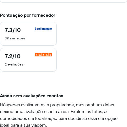
Pontuação por fornecedor
7.3
/10
7.3
de
39 avaliações
10
7.2
/10
7.2
de
2 avaliações
10
Ainda sem avaliações escritas
Hóspedes avaliaram esta propriedade, mas nenhum deles
deixou uma avaliação escrita ainda. Explore as fotos, as
comodidades e a localização para decidir se essa é a opção
ideal para a sua viagem.