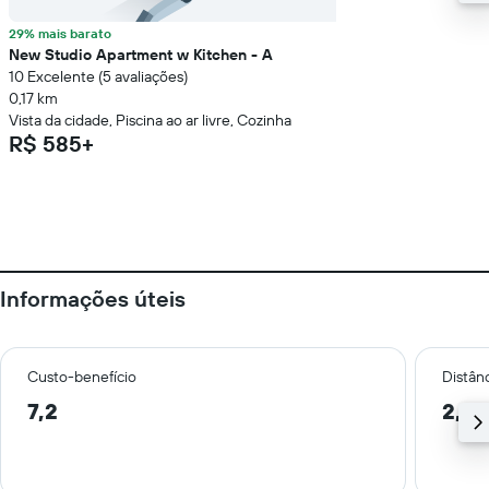
29% mais barato
New Studio Apartment w Kitchen - A
10 Excelente (5 avaliações)
0,17 km
Vista da cidade, Piscina ao ar livre, Cozinha
R$ 585+
Informações úteis
Custo-benefício
Distânc
7,2
2,0