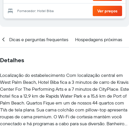
Ver preços
Fornecedor: Hotel Biba
al
Dicas e perguntas frequentes
Hospedagens próximas
Detalhes
Localização do estabelecimento Com localização central em
West Palm Beach, Hotel Biba fica a 3 minutos de carro de Kravis
Center For The Performing Arts e a 7 minutos de CityPlace. Este
hotel fica a 12,9 km de Rapids Water Park e a 15,6 km de Port of
Palm Beach. Quartos Fique em um de nossos 44 quartos com
TVs de tela plana. Sua cama colchão com pillow-top apresenta
roupas de cama premium. O Wi-Fi de cortesia mantém você
conectado e há programas a cabo para sua diversão. Banheiro