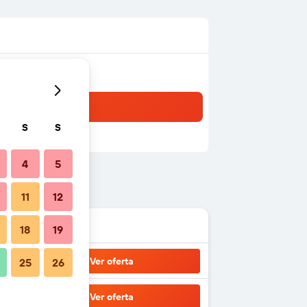
S
S
4
5
11
12
18
19
Ver oferta
25
26
Ver oferta