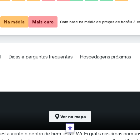
R$ 100
Na média
Mais caro
Com base na média de preços de hotéis 3 es
abudhi Hotel Bandung
l
Dicas e perguntas frequentes
Hospedagens próximas
Ver no mapa
restaurante e centro de bem-estar. Wi-Fi grátis nas áreas comu