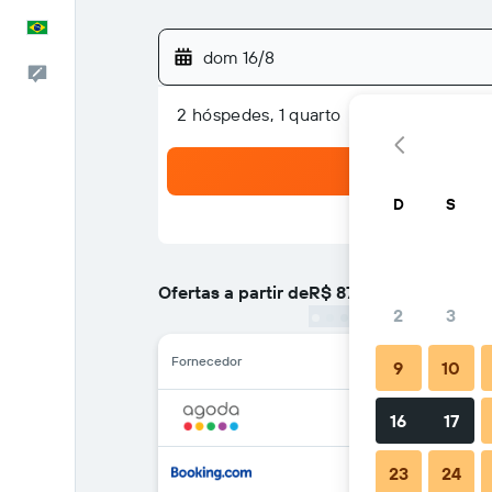
Português
dom 16/8
Comentários
2 hóspedes, 1 quarto
D
S
Ofertas a partir de
R$ 87
/
preço por noite mai
2
3
Fornecedor
9
10
16
17
23
24