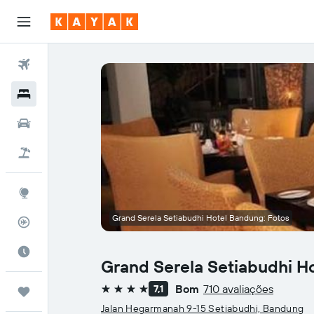
Voos
Hotéis
Carros
Pacotes
Explore
Grand Serela Setiabudhi Hotel Bandung: Fotos
Rastreador de voos
Quando ir
Grand Serela Setiabudhi H
Bom
710 avaliações
7,1
Trips
4 estrelas
Jalan Hegarmanah 9-15 Setiabudhi, Bandung