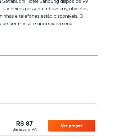
a Setiabudhi Hotel Bandung dispõe de 99
s banheiros possuem chuveiros, chinelos,
ninhas e telefones estão disponíveis. O
tro de bem-estar e uma sauna seca.
R$ 87
Ver preços
diária com IVA