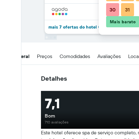
30
31
Mais barato
mais 7 ofertas do hotel Grand Serela Seti
Visão geral
Preços
Comodidades
Avaliações
Loca
Detalhes
7,1
Bom
710 avaliações
Este hotel oferece spa de serviço completo, 