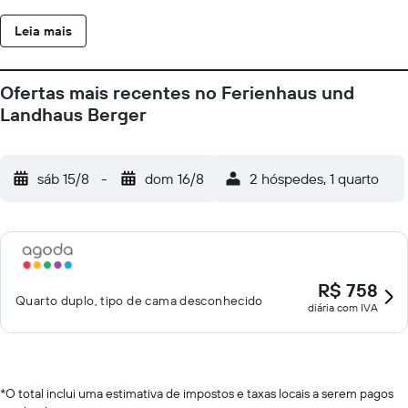
manhã é servido diariamente na sala de refeições de estilo
Leia mais
alpino do Ferienhaus und Landhaus Berger. O estacionamento é
gratuito no Berger, e o centro da cidade de Füssen está a
apenas 3 km de distância. Você chega à fronteira com a Áustria
Ofertas mais recentes no Ferienhaus und
em cerca de 15 minutos de carro da propriedade.
Landhaus Berger
sáb 15/8
-
dom 16/8
2 hóspedes, 1 quarto
R$ 758
Quarto duplo, tipo de cama desconhecido
diária com IVA
*
O total inclui uma estimativa de impostos e taxas locais a serem pagos