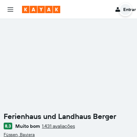
Entrar
Ferienhaus und Landhaus Berger
Muito bom
1.431 avaliações
8,3
Classificação: 0
Füssen, Baviera