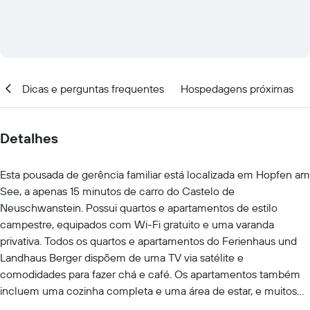
al
Dicas e perguntas frequentes
Hospedagens próximas
Detalhes
Esta pousada de gerência familiar está localizada em Hopfen am
See, a apenas 15 minutos de carro do Castelo de
Neuschwanstein. Possui quartos e apartamentos de estilo
campestre, equipados com Wi-Fi gratuito e uma varanda
privativa. Todos os quartos e apartamentos do Ferienhaus und
Landhaus Berger dispõem de uma TV via satélite e
comodidades para fazer chá e café. Os apartamentos também
incluem uma cozinha completa e uma área de estar, e muitos
quartos têm vista para o lago. Um farto buffet de café-da-