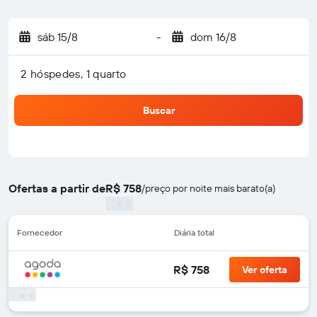
sáb 15/8
-
dom 16/8
2 hóspedes, 1 quarto
Buscar
Ofertas a partir de
R$ 758
/
preço por noite mais barato(a)
Fornecedor
Diária total
R$ 758
Ver oferta