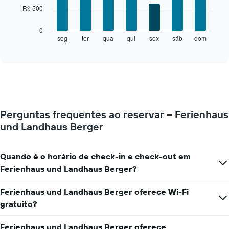
7
R$ 500
bars.
O
0
gráfico
seg
ter
qua
qui
sex
sáb
dom
End
of
a
interactive
seguir
chart
exibe
o
preço
médio
de
Perguntas frequentes ao reservar – Ferienhaus
um
und Landhaus Berger
quarto
para
cada
dia
Quando é o horário de check-in e check-out em
da
Ferienhaus und Landhaus Berger?
semana
O
Ferienhaus und Landhaus Berger oferece Wi-Fi
gráfico
tem
gratuito?
1
eixo
Ferienhaus und Landhaus Berger oferece