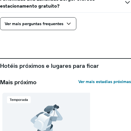
X
estacionamento gratuito?
exibindo
dias
da
Ver mais perguntas frequentes
semana.
O
gráfico
tem
1
eixo
Y
exibindo
Hotéis próximos e lugares para ficar
o
preço
médio
Mais próximo
Ver mais estadias próximas
de
um
quarto
Temporada