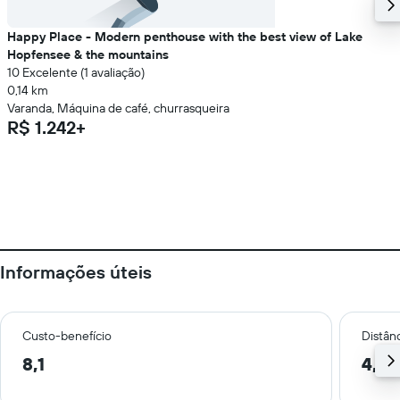
Happy Place - Modern penthouse with the best view of Lake
Hopfensee & the mountains
10 Excelente (1 avaliação)
0,14 km
Varanda, Máquina de café, churrasqueira
R$ 1.242+
Informações úteis
Custo-benefício
Distânc
8,1
4,4 