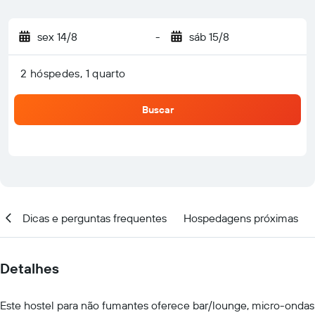
sex 14/8
-
sáb 15/8
2 hóspedes, 1 quarto
Buscar
ar
Dicas e perguntas frequentes
Hospedagens próximas
Detalhes
Este hostel para não fumantes oferece bar/lounge, micro-ondas