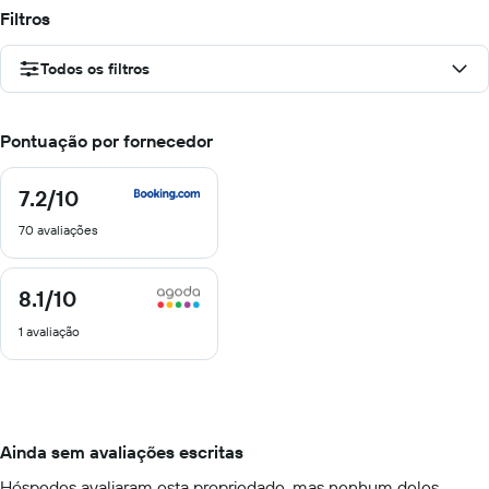
Filtros
Todos os filtros
Pontuação por fornecedor
7.2
/10
7.2
de
70 avaliações
10
8.1
/10
8.1
de
1 avaliação
10
Ainda sem avaliações escritas
Hóspedes avaliaram esta propriedade, mas nenhum deles