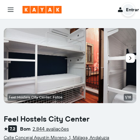
Entrar
Feel Hostels City Center: Fotos
1/18
Feel Hostels City Center
Bom
2.844 avaliações
7,2
1 estrela
Calle Concejal Agustín Moreno, 1, Málaga, Andaluzia