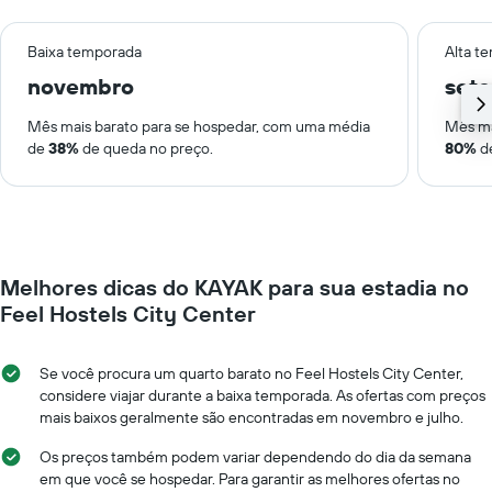
Baixa temporada
Alta t
novembro
set
Mês mais barato para se hospedar, com uma média
Mês ma
de
38%
de queda no preço.
80%
de
Melhores dicas do KAYAK para sua estadia no
Feel Hostels City Center
Se você procura um quarto barato no Feel Hostels City Center,
considere viajar durante a baixa temporada. As ofertas com preços
mais baixos geralmente são encontradas em novembro e julho.
Os preços também podem variar dependendo do dia da semana
em que você se hospedar. Para garantir as melhores ofertas no