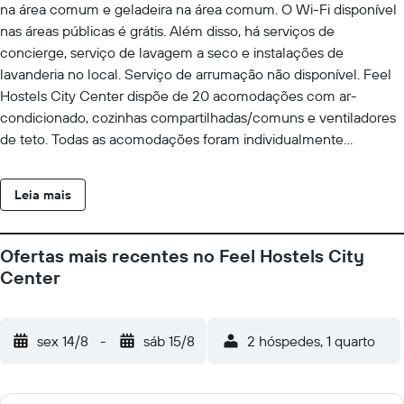
na área comum e geladeira na área comum. O Wi-Fi disponível
nas áreas públicas é grátis. Além disso, há serviços de
concierge, serviço de lavagem a seco e instalações de
lavanderia no local. Serviço de arrumação não disponível. Feel
Hostels City Center dispõe de 20 acomodações com ar-
condicionado, cozinhas compartilhadas/comuns e ventiladores
de teto. Todas as acomodações foram individualmente
decoradas e mobiliadas. Geladeiras e micro-ondas estão
disponíveis. Os banheiros possuem chuveiros. Os hóspedes
Leia mais
podem acessar Wi-Fi gratuitamente.
Ofertas mais recentes no Feel Hostels City
Center
sex 14/8
-
sáb 15/8
2 hóspedes, 1 quarto