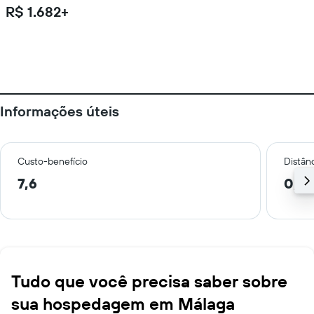
R$ 1.682+
Informações úteis
Custo-benefício
Distânc
7,6
0,2
Tudo que você precisa saber sobre
sua hospedagem em Málaga