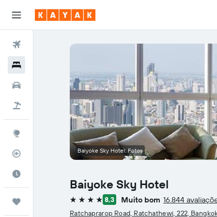
Voos
Hotéis
Carros
Pacotes
Explore
Baiyoke Sky Hotel: Fotos
Rastreador de voos
Quando ir
Baiyoke Sky Hotel
Muito bom
16.844 avaliaçõ
8,3
Trips
4 estrelas
Ratchaprarop Road, Ratchathewi, 222, Bangko