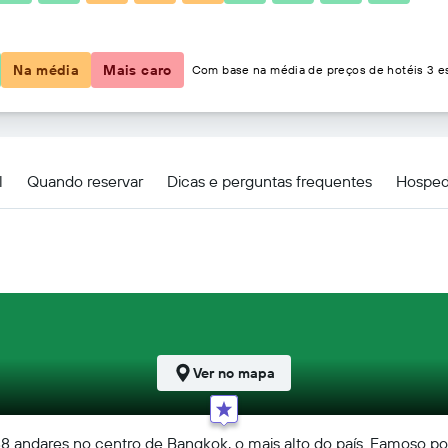
R$ 270
Na média
Mais caro
Com base na média de preços de hotéis 3 es
l
Quando reservar
Dicas e perguntas frequentes
Hosped
Ver no mapa
 andares no centro de Bangkok, o mais alto do país. Famoso por