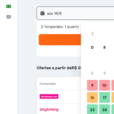
Português
sex 14/8
Comentários
2 hóspedes, 1 quarto
D
S
Ofertas a partir de
R$ 259
/
preço por noite m
2
3
Fornecedor
9
10
16
17
23
24