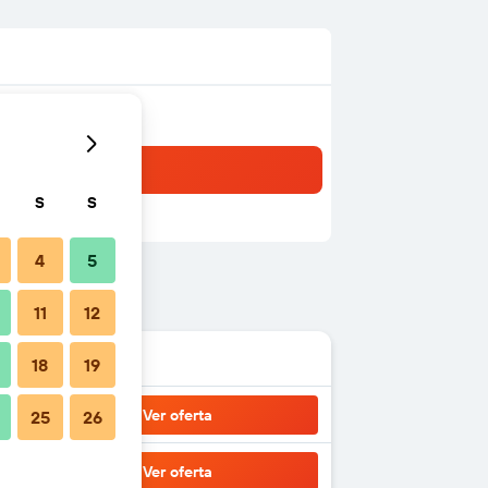
S
S
4
5
11
12
18
19
Ver oferta
25
26
Ver oferta