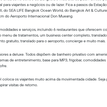
l para viajantes a negócios ou de lazer. Fica a passos da Estaçã
ll, do SEA LIFE Bangkok Ocean World, do Bangkok Art & Cultur
km do Aeroporto Internacional Don Mueang.
odidades e serviços, incluindo 6 restaurantes que oferecem coz
menu de tratamentos, um business center completo, translado 
to gratuito, translado para o aeroporto, concierge e muito mais.
juniores a deluxe. Todos dispõem de banheiro privativo com ame
istemas de entretenimento, base para MP3, frigobar, comodidades 
ofre.
l coloca os viajantes muito acima da movimentada cidade. Seja pa
rar visitas de retorno.