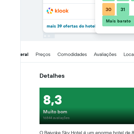
30
31
Mais barato
mais 39 ofertas do hotel Baiyoke Sky Hotel
Visão geral
Preços
Comodidades
Avaliações
Loca
Detalhes
8,3
Muito bom
16844 avaliações
O Baiyoke Sky Hotel é um enorme hotel de 88