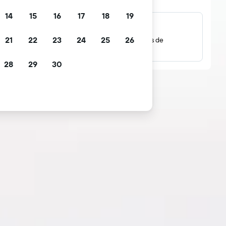
14
15
16
17
18
19
Milhões de avaliações
21
22
23
24
25
26
Verifique classificações com base em milhões de
avaliações de hóspedes reais.
28
29
30