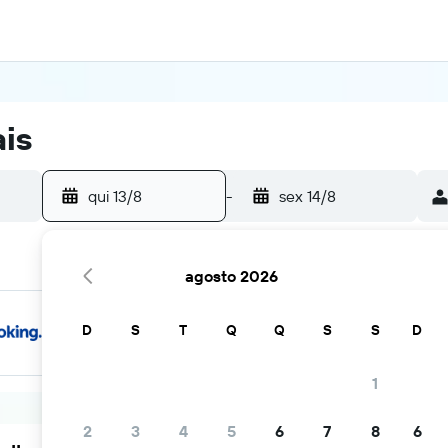
is
qui 13/8
-
sex 14/8
agosto 2026
D
S
T
Q
Q
S
S
D
1
2
3
4
5
6
7
8
6