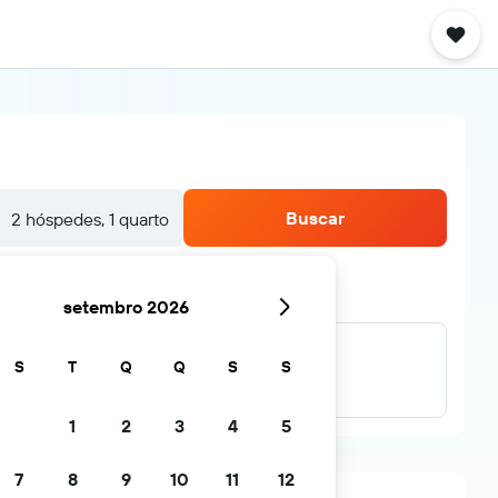
Buscar
2 hóspedes, 1 quarto
setembro 2026
S
T
Q
Q
S
S
...e mais
1
2
3
4
5
7
8
9
10
11
12