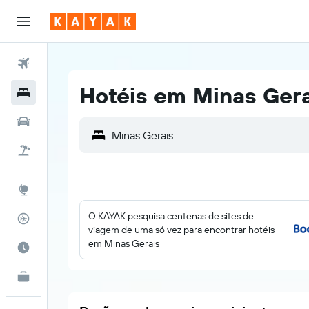
Voos
Hotéis em Minas Gera
Hotéis
Carros
Pacotes
Explore
O KAYAK pesquisa centenas de sites de
Rastreador de voos
viagem de uma só vez para encontrar hotéis
em Minas Gerais
Quando ir
KAYAK for Business
NOVO