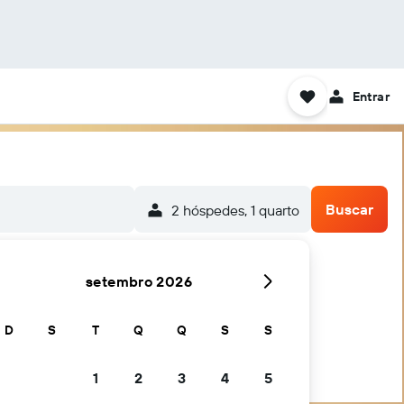
Entrar
Buscar
2 hóspedes, 1 quarto
setembro 2026
D
S
T
Q
Q
S
S
1
2
3
4
5