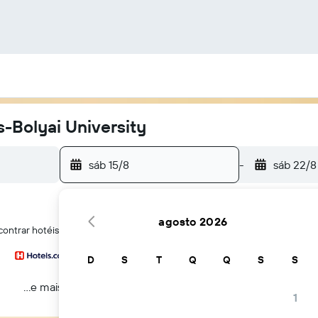
-Bolyai University
sáb 15/8
-
sáb 22/8
agosto 2026
ontrar hotéis perto de Babes-Bolyai University em Cluj-Napoca
D
S
T
Q
Q
S
S
...e mais
1