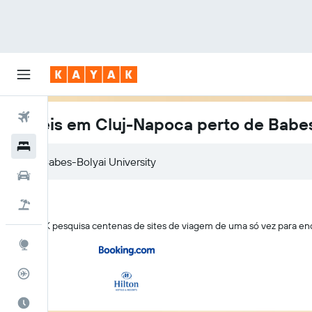
Voos
Hotéis em Cluj-Napoca perto de Babes
Hotéis
Babes-Bolyai University
Carros
Pacotes
O KAYAK pesquisa centenas de sites de viagem de uma só vez para enc
Explore
Rastreador de voos
Quando ir