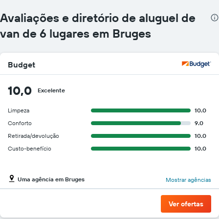
mais
localizações
Avaliações e diretório de aluguel de
O
gráfico
van de 6 lugares em Bruges
tem
1
eixo
Budget
X
exibindo
empresas
10,0
Excelente
de
aluguel
Limpeza
10.0
de
carros
Conforto
9.0
O
Retirada/devolução
10.0
gráfico
Custo-benefício
10.0
tem
1
eixo
Y
Uma agência em Bruges
Mostrar agências
exibindo
o
Ver ofertas
preço
mais