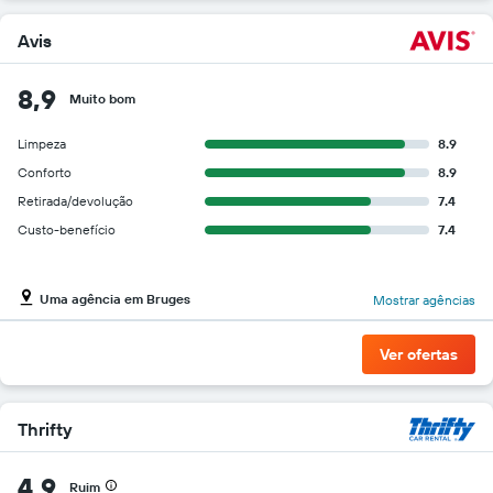
barato
do
Avis
aluguel
de
8,9
carro
Muito bom
para
as
Limpeza
8.9
empresas
Conforto
8.9
fornecidas
Retirada/devolução
7.4
Custo-benefício
7.4
Uma agência em Bruges
Mostrar agências
Ver ofertas
Thrifty
4,9
Ruim