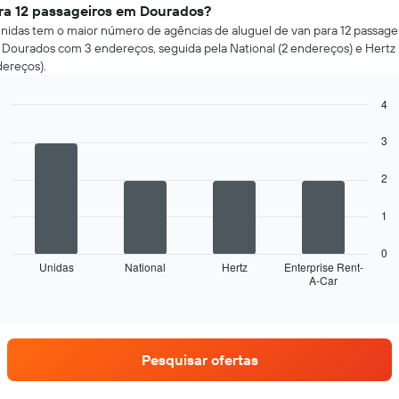
ra 12 passageiros em Dourados?
nidas tem o maior número de agências de aluguel de van para 12 passage
Dourados com 3 endereços, seguida pela National (2 endereços) e Hertz 
ereços).
4
Bar
Chart
graphic.
chart
3
with
4
2
bars.
O
1
gráfico
a
0
seguir
Unidas
National
Hertz
Enterprise Rent-
A-Car
exibe
End
of
as
interactive
quatro
chart
empresas
de
Pesquisar ofertas
aluguel
de