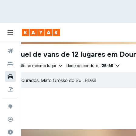
Voos
Aluguel de vans de 12 lugares em Dou
Hotéis
Devolução no mesmo lugar
Idade do condutor:
25-65
Carros
Pacotes
Explore
Rastreador de voos
Quando ir