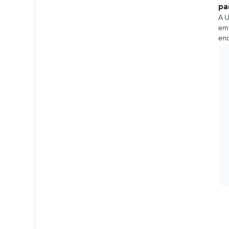
pa
A U
em 
end