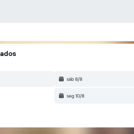
rados
sáb 8/8
seg 10/8