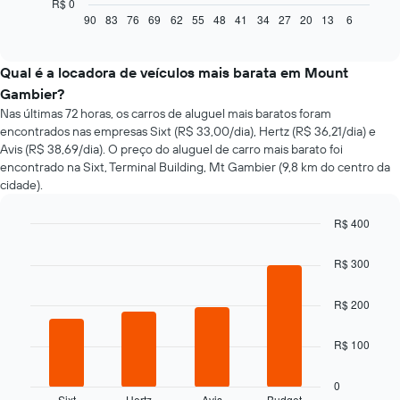
a
R$ 0
seguir
90
83
76
69
62
55
48
41
34
27
20
13
6
End
of
exibe
interactive
como
chart
o
Qual é a locadora de veículos mais barata em Mount
preço
Gambier?
de
Nas últimas 72 horas, os carros de aluguel mais baratos foram
um
encontrados nas empresas Sixt (R$ 33,00/dia), Hertz (R$ 36,21/dia) e
carro
Avis (R$ 38,69/dia). O preço do aluguel de carro mais barato foi
alugado
encontrado na Sixt, Terminal Building, Mt Gambier (9,8 km do centro da
varia
cidade).
de
acordo
com
R$ 400
a
Bar
Chart
aproximação
graphic.
chart
R$ 300
da
with
4
data
bars.
R$ 200
de
reserva
O
O
R$ 100
gráfico
gráfico
a
tem
seguir
0
1
Sixt
Hertz
Avis
Budget