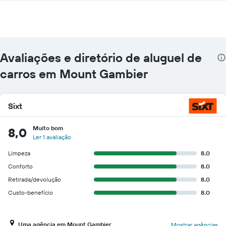
Avaliações e diretório de aluguel de
carros em Mount Gambier
Sixt
Muito bom
8,0
Ler 1 avaliação
Limpeza
8.0
Conforto
8.0
Retirada/devolução
8.0
Custo-benefício
8.0
Uma agência em Mount Gambier
Mostrar agências