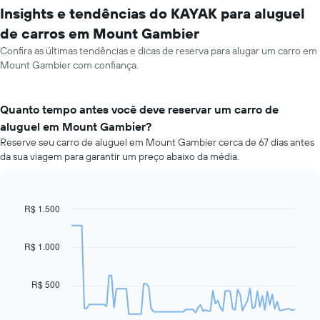
Insights e tendências do KAYAK para aluguel
de carros em Mount Gambier
Confira as últimas tendências e dicas de reserva para alugar um carro em
Mount Gambier com confiança.
Quanto tempo antes você deve reservar um carro de
aluguel em Mount Gambier?
Reserve seu carro de aluguel em Mount Gambier cerca de 67 dias antes
da sua viagem para garantir um preço abaixo da média.
R$ 1.500
Line
Chart
graphic.
chart
with
91
R$ 1.000
data
points.
R$ 500
O
gráfico