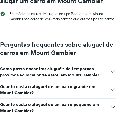
alugar um carro em Mount Gambier
tem
fornecidas
1
eixo
Em média, os carros de aluguel do tipo Pequeno em Mount
Y
Gambier são cerca de 26% mais baratos que outros tipos de carros.
exibindo
o
preço
médio
de
Perguntas frequentes sobre aluguel de
aluguel
carros em Mount Gambier
de
carro
por
um
Como posso encontrar aluguéis de temporada
dia
próximos ao local onde estou em Mount Gambier?
Quanto custa o aluguel de um carro grande em
Mount Gambier?
Quanto custa o aluguel de um carro pequeno em
Mount Gambier?