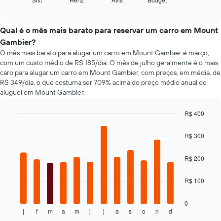
exibe
End
eixo
of
as
X
interactive
quatro
chart
exibindo
empresas
Qual é o mês mais barato para reservar um carro em Mount
o
de
número
Gambier?
aluguel
de
O mês mais barato para alugar um carro em Mount Gambier é março,
de
dias
com um custo médio de R$ 185/dia. O mês de julho geralmente é o mais
carros
antes
caro para alugar um carro em Mount Gambier, com preços, em média, de
mais
da
R$ 349/dia, o que costuma ser 709% acima do preço médio anual do
baratas
reserva
aluguel em Mount Gambier.
das
O
últimas
gráfico
72
R$ 400
tem
horas
Bar
Chart
1
graphic.
O
chart
eixo
R$ 300
with
gráfico
Y
12
tem
exibindo
bars.
R$ 200
1
o
eixo
preço
O
X
R$ 100
médio
gráfico
exibindo
de
a
as
um
seguir
0
4
aluguel
j
f
m
a
m
j
j
a
s
o
n
d
exibe
End
empresas
of
de