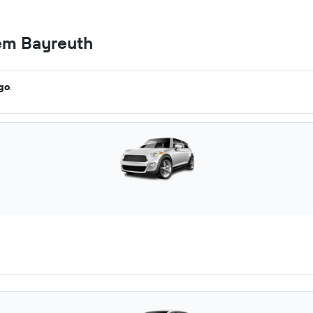
 em Bayreuth
ago
.