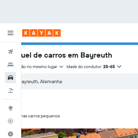
Voos
Aluguel de carros em Bayreuth
Hotéis
Devolução no mesmo lugar
Idade do condutor:
25-65
Carros
Pacotes
Explore
Apenas carros pequenos
Rastreador de voos
Quando ir