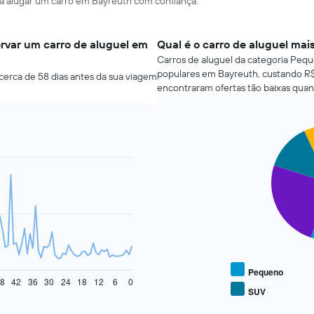
ara alugar um carro em Bayreuth com confiança.
rvar um carro de aluguel em
Qual é o carro de aluguel ma
Carros de aluguel da categoria Peque
populares em Bayreuth, custando R$
cerca de 58 dias antes da sua viagem
encontraram ofertas tão baixas quan
Pie
Chart
graphic.
chart
with
4
slices.
O
gráfico
a
seguir
exibe
o
Pequeno
8
42
36
30
24
18
12
6
0
preço
SUV
End
médio
of
de