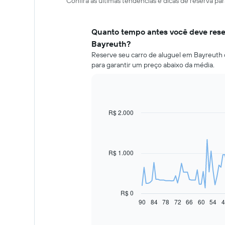
Confira as últimas tendências e dicas de reserva p
Quanto tempo antes você deve rese
Bayreuth?
Reserve seu carro de aluguel em Bayreuth 
para garantir um preço abaixo da média.
R$ 2.000
Line
Chart
graphic.
chart
with
91
data
R$ 1.000
points.
O
gráfico
a
R$ 0
seguir
90
84
78
72
66
60
54
4
End
of
exibe
interactive
como
chart