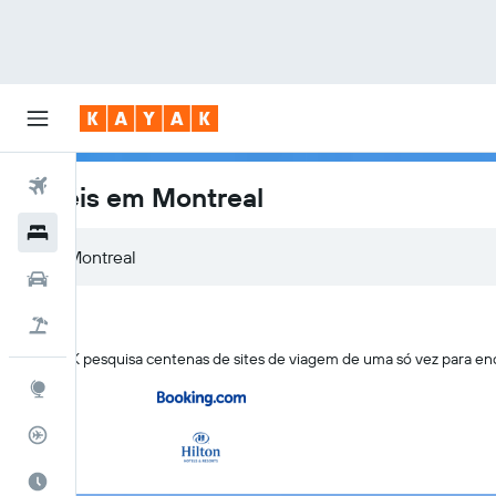
Voos
Hotéis em Montreal
Hotéis
Carros
Pacotes
O KAYAK pesquisa centenas de sites de viagem de uma só vez para en
Explore
Rastreador de voos
Quando ir