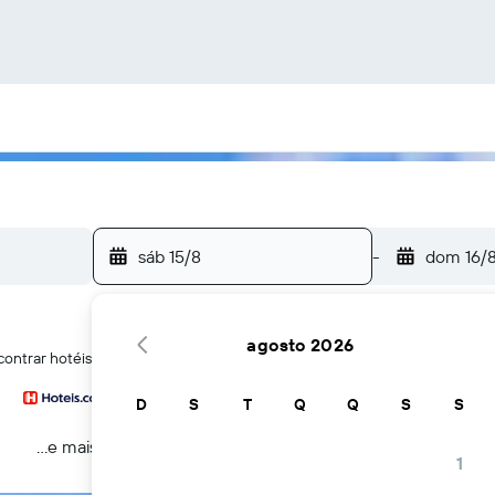
sáb 15/8
-
dom 16/
agosto 2026
contrar hotéis em Montreal
D
S
T
Q
Q
S
S
...e mais
1