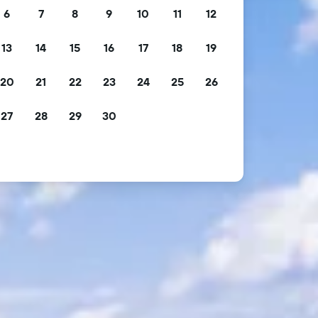
6
7
8
9
10
11
12
13
14
15
16
17
18
19
20
21
22
23
24
25
26
27
28
29
30