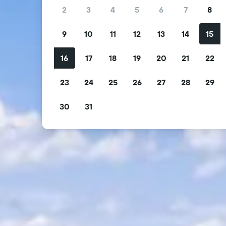
2
3
4
5
6
7
8
9
10
11
12
13
14
15
16
17
18
19
20
21
22
23
24
25
26
27
28
29
30
31