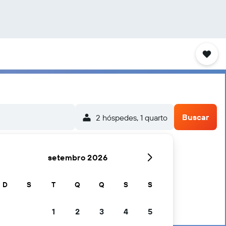
Buscar
2 hóspedes, 1 quarto
setembro 2026
D
S
T
Q
Q
S
S
1
2
3
4
5