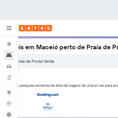
Voos
Hotéis em Maceió perto de Praia de P
Hotéis
Carros
Pacotes
O KAYAK pesquisa centenas de sites de viagem de uma só vez para en
Explore
Rastreador de voos
Quando ir