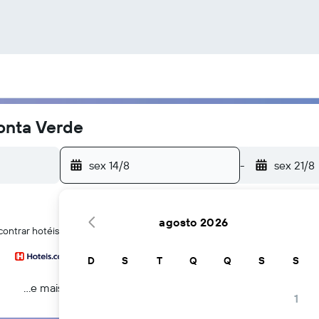
onta Verde
sex 14/8
-
sex 21/8
agosto 2026
contrar hotéis perto de Praia de Ponta Verde em Maceió
D
S
T
Q
Q
S
S
...e mais
1