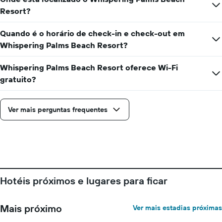
médio
aproximação
Resort?
de
da
um
data
quarto
Quando é o horário de check-in e check-out em
de
estadia
Whispering Palms Beach Resort?
O
gráfico
Whispering Palms Beach Resort oferece Wi-Fi
tem
gratuito?
1
eixo
X
Ver mais perguntas frequentes
exibindo
o
número
de
dias
antes
da
estadia
Hotéis próximos e lugares para ficar
O
gráfico
tem
Mais próximo
Ver mais estadias próximas
1