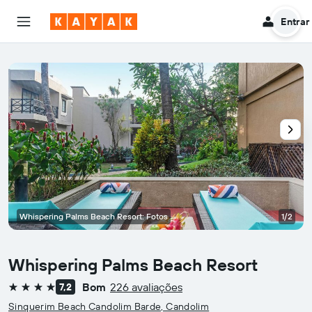
Entrar
Whispering Palms Beach Resort: Fotos
1/2
Whispering Palms Beach Resort
Bom
226 avaliações
7,2
4 estrelas
Sinquerim Beach Candolim Barde, Candolim