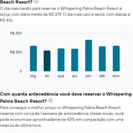
Beach Resort?
preço
O dia mais barato para reservar o Whispering Palms Beach Resort é
médio
terça, com diária média de R$ 279. O dia mais caro é sexta, com diárias a
de
R$ 416.
um
quarto
a
R$ 500
cada
Bar
Chart
mês
graphic.
chart
with
O
R$ 250
7
gráfico
bars.
tem
1
O
0
eixo
gráfico
seg
ter
qua
qui
sex
sáb
dom
End
X
of
a
exibindo
interactive
seguir
chart
meses.
exibe
Com quanta antecedência você deve reservar o Whispering
O
o
gráfico
Palms Beach Resort?
preço
tem
Para conseguir o melhor preço no Whispering Palms Beach Resort,
médio
1
reserve com cerca de 1 semana de antecedência. Desse modo, você
de
eixo
pode economizar aproximadamente 43% em comparação com uma
um
Y
reserva de última hora.
quarto
exibindo
para