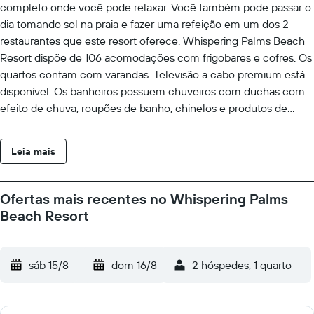
completo onde você pode relaxar. Você também pode passar o
dia tomando sol na praia e fazer uma refeição em um dos 2
restaurantes que este resort oferece. Whispering Palms Beach
Resort dispõe de 106 acomodações com frigobares e cofres. Os
quartos contam com varandas. Televisão a cabo premium está
disponível. Os banheiros possuem chuveiros com duchas com
efeito de chuva, roupões de banho, chinelos e produtos de
toalete de cortesia. As comodidades para negócios incluem
escrivaninhas, jornais de cortesia e telefones. Os quartos
Leia mais
também apresentam garrafas de água grátis e
cafeteiras/chaleiras. A preparação de cama para dormir é
fornecida todas as noites e o serviço de limpeza é oferecido
Ofertas mais recentes no Whispering Palms
diariamente. Comodidades como ferros/tábuas de passar roupa
Beach Resort
estão disponíveis quando solicitadas. O local oferece piscina
externa, piscina infantil e uma banheira de hidromassagem.
Outras instalações recreativas incluem uma sauna seca e uma
sáb 15/8
-
dom 16/8
2 hóspedes, 1 quarto
academia. As atividades recreativas listadas abaixo estão
disponíveis na propriedade ou perto dele, e poderá haver
cobrança de taxa.