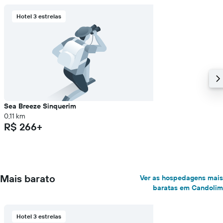
eixo
Y
Hotel 3 estrelas
exibindo
o
preço
médio
de
um
quarto
Sea Breeze Sinquerim
0,11 km
R$ 266+
Mais barato
Ver as hospedagens mais
baratas em Candolim
Hotel 3 estrelas