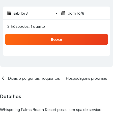
sáb 15/8
-
dom 16/8
2 hóspedes, 1 quarto
Buscar
al
Dicas e perguntas frequentes
Hospedagens próximas
Detalhes
Whispering Palms Beach Resort possui um spa de serviço