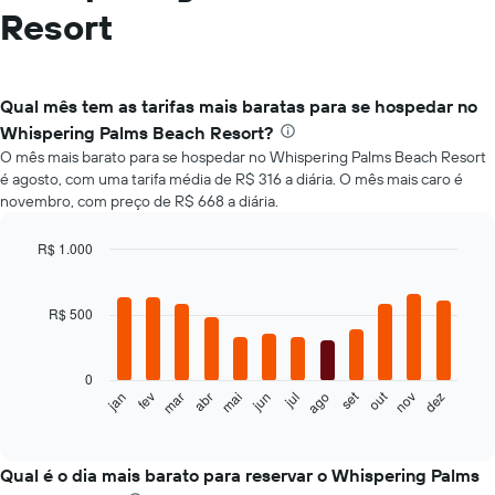
Resort
Qual mês tem as tarifas mais baratas para se hospedar no
Whispering Palms Beach Resort?
O mês mais barato para se hospedar no Whispering Palms Beach Resort
é agosto, com uma tarifa média de R$ 316 a diária. O mês mais caro é
novembro, com preço de R$ 668 a diária.
R$ 1.000
Bar
Chart
graphic.
chart
with
R$ 500
12
bars.
0
O
set
out
jan
fev
mar
abr
mai
jun
jul
ago
nov
dez
gráfico
End
of
a
interactive
seguir
chart
exibe
Qual é o dia mais barato para reservar o Whispering Palms
o