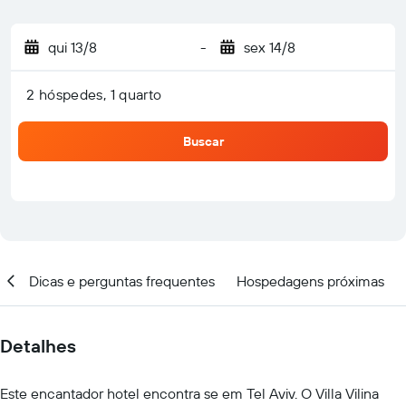
qui 13/8
-
sex 14/8
2 hóspedes, 1 quarto
Buscar
al
Dicas e perguntas frequentes
Hospedagens próximas
Detalhes
Este encantador hotel encontra se em Tel Aviv. O Villa Vilina