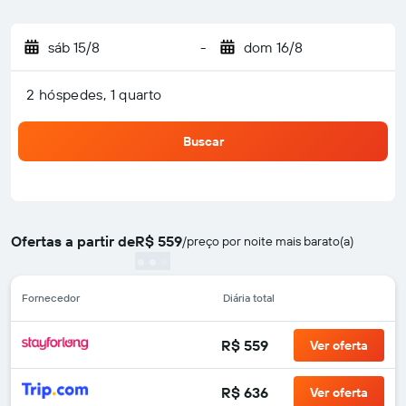
sáb 15/8
-
dom 16/8
2 hóspedes, 1 quarto
Buscar
Ofertas a partir de
R$ 559
/
preço por noite mais barato(a)
Fornecedor
Diária total
R$ 559
Ver oferta
R$ 636
Ver oferta