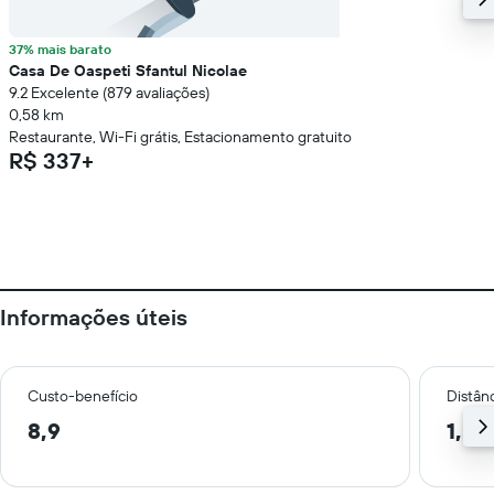
37% mais barato
Casa De Oaspeti Sfantul Nicolae
9.2 Excelente (879 avaliações)
0,58 km
Restaurante, Wi-Fi grátis, Estacionamento gratuito
R$ 337+
Informações úteis
Custo-benefício
Distânc
8,9
1,5 