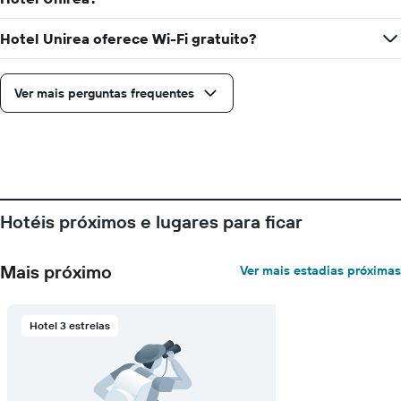
gráfico
um
tem
quarto
1
Hotel Unirea oferece Wi-Fi gratuito?
eixo
X
exibindo
Ver mais perguntas frequentes
dias
da
semana.
O
gráfico
tem
1
Hotéis próximos e lugares para ficar
eixo
Y
exibindo
Mais próximo
Ver mais estadias próximas
o
preço
médio
de
Hotel 3 estrelas
um
quarto