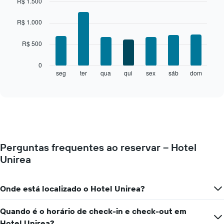
R$ 1.500
quarto
Bar
Chart
a
graphic.
chart
R$ 1.000
cada
with
7
mês
R$ 500
bars.
O
gráfico
O
0
tem
gráfico
seg
ter
qua
qui
sex
sáb
dom
End
1
of
a
eixo
interactive
seguir
chart
X
exibe
exibindo
o
meses.
preço
O
médio
gráfico
de
tem
Perguntas frequentes ao reservar – Hotel
um
1
Unirea
quarto
eixo
para
Y
cada
exibindo
dia
Onde está localizado o Hotel Unirea?
o
da
preço
semana
médio
Quando é o horário de check-in e check-out em
O
de
Hotel Unirea?