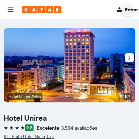
Entrar
Hotel Unirea: Fotos
1/17
Hotel Unirea
Excelente
3.584 avaliações
9,2
4 estrelas
Str. Piata Unirii No. 5, Iași