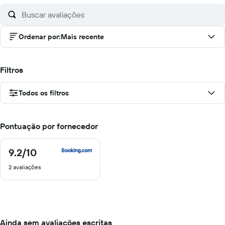
Ordenar por
:
Mais recente
Filtros
Todos os filtros
Pontuação por fornecedor
9.2
/10
9.2
de
2 avaliações
10
Ainda sem avaliações escritas