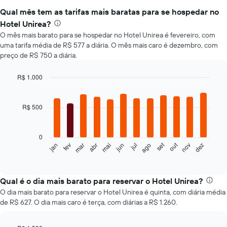
Qual mês tem as tarifas mais baratas para se hospedar no
Hotel Unirea?
O mês mais barato para se hospedar no Hotel Unirea é fevereiro, com
uma tarifa média de R$ 577 a diária. O mês mais caro é dezembro, com
preço de R$ 750 a diária.
R$ 1.000
Bar
Chart
graphic.
chart
with
R$ 500
12
bars.
0
O
set
out
jan
fev
mar
abr
mai
jun
jul
ago
nov
dez
gráfico
End
of
a
interactive
seguir
chart
exibe
Qual é o dia mais barato para reservar o Hotel Unirea?
o
O dia mais barato para reservar o Hotel Unirea é quinta, com diária média
preço
de R$ 627. O dia mais caro é terça, com diárias a R$ 1.260.
médio
de
um