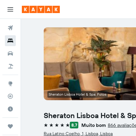
Voos
Hotéis
Carros
Pacotes
Explore
Sheraton Lisboa Hotel & Spa: Fotos
Rastreador de voos
Quando ir
Sheraton Lisboa Hotel & S
Muito bom
866 avaliaçõ
8,7
Trips
5 estrelas
Rua Latino Coelho, 1, Lisboa, Lisboa