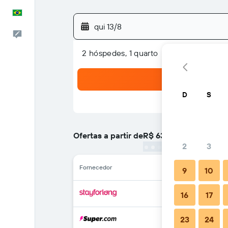
Português
qui 13/8
Comentários
2 hóspedes, 1 quarto
D
S
Ofertas a partir de
R$ 634
/
preço por noite m
2
3
Fornecedor
9
10
16
17
23
24