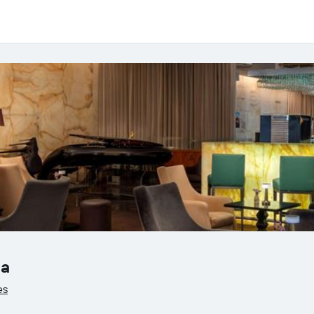
pa
es