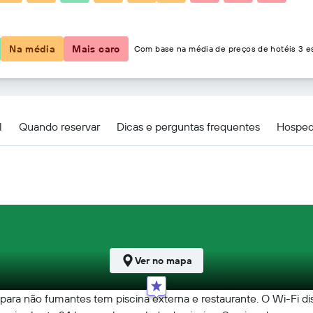
R$ 1.140
Na média
Mais caro
Com base na média de preços de hotéis 3 es
otel & Spa
l
Quando reservar
Dicas e perguntas frequentes
Hosped
Ver no mapa
ara não fumantes tem piscina externa e restaurante. O Wi-Fi disp