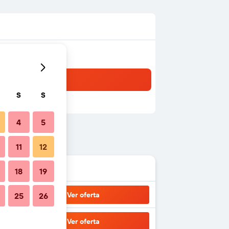
S
S
4
5
11
12
18
19
Ver oferta
25
26
Ver oferta