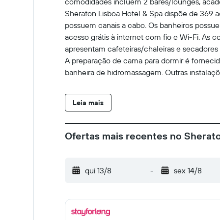
comodidades incluem 2 bares/lounges, academ
Sheraton Lisboa Hotel & Spa dispõe de 369
possuem canais a cabo. Os banheiros possuem
acesso grátis à internet com fio e Wi-Fi. As
apresentam cafeteiras/chaleiras e secadores 
A preparação de cama para dormir é fornecida
banheira de hidromassagem. Outras instalaç
Leia mais
Ofertas mais recentes no Sherato
qui 13/8
-
sex 14/8