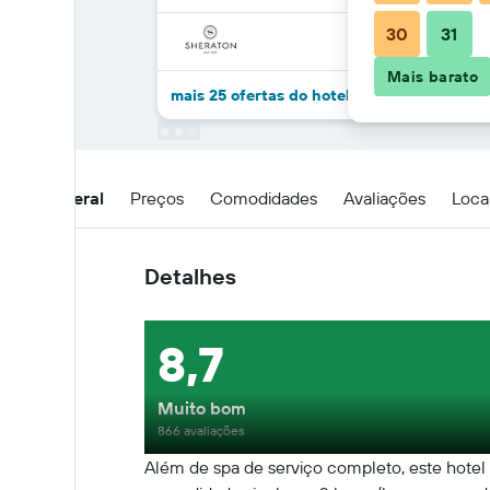
30
31
Mais barato
mais 25 ofertas do hotel Sheraton Lisboa H
Visão geral
Preços
Comodidades
Avaliações
Loca
Detalhes
8,7
Muito bom
866 avaliações
Além de spa de serviço completo, este hotel p