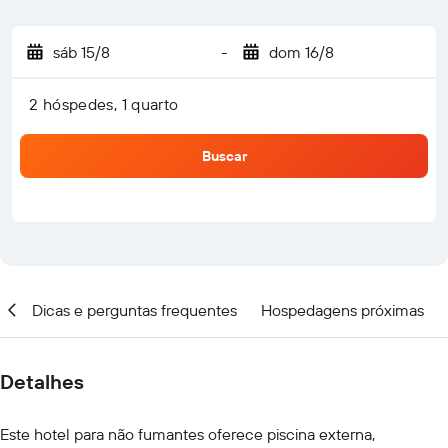
sáb 15/8
-
dom 16/8
2 hóspedes, 1 quarto
Buscar
ar
Dicas e perguntas frequentes
Hospedagens próximas
Detalhes
Este hotel para não fumantes oferece piscina externa,