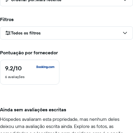
Filtros
Todos os filtros
Pontuação por fornecedor
9.2
/10
9.2
de
6 avaliações
10
Ainda sem avaliações escritas
Hóspedes avaliaram esta propriedade, mas nenhum deles
deixou uma avaliação escrita ainda. Explore as fotos, as