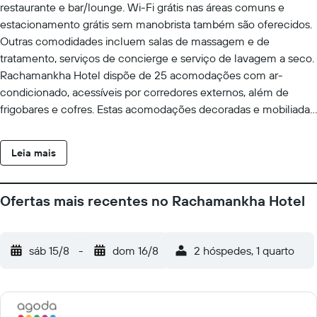
restaurante e bar/lounge. Wi-Fi grátis nas áreas comuns e
estacionamento grátis sem manobrista também são oferecidos.
Outras comodidades incluem salas de massagem e de
tratamento, serviços de concierge e serviço de lavagem a seco.
Rachamankha Hotel dispõe de 25 acomodações com ar-
condicionado, acessíveis por corredores externos, além de
frigobares e cofres. Estas acomodações decoradas e mobiliadas
individualmente possuem mesas de jantar. As camas têm roupas
de cama premium. As TVs LED de 43 polegadas possuem
Leia mais
canais digitais. Os banheiros possuem chuveiros com duchas
com efeito de chuva, chinelos, bidês e produtos de toalete de
cortesia. Este hotel em Chiang Mai dispõe de Wi-Fi grátis. As
Ofertas mais recentes no Rachamankha Hotel
comodidades para negócios incluem escrivaninhas, cadeiras
para escritório e telefones. A preparação de cama para dormir é
fornecida todas as noites e o serviço de limpeza é oferecido
sáb 15/8
-
dom 16/8
2 hóspedes, 1 quarto
diariamente. Comodidades como ferros/tábuas de passar roupa
estão disponíveis quando solicitadas. As instalações recreativas
oferecidas por hotel incluem uma piscina externa. As atividades
recreativas listadas abaixo estão disponíveis na propriedade ou