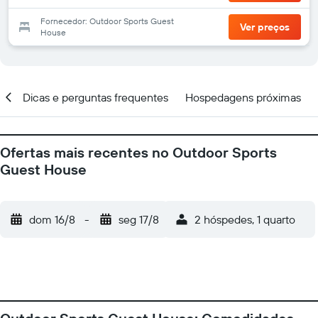
Fornecedor: Outdoor Sports Guest
Ver preços
House
al
Dicas e perguntas frequentes
Hospedagens próximas
Ofertas mais recentes no Outdoor Sports
Guest House
dom 16/8
-
seg 17/8
2 hóspedes, 1 quarto