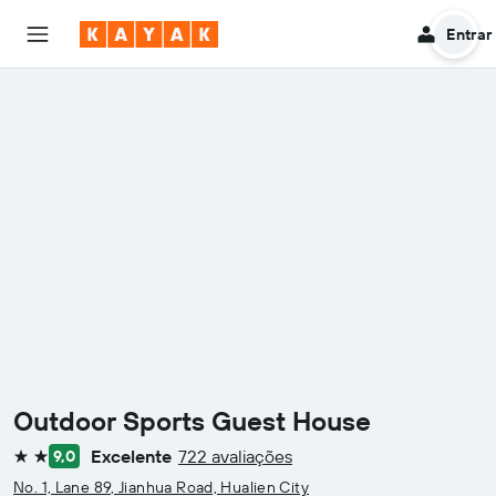
Entrar
Outdoor Sports Guest House
Excelente
722 avaliações
9,0
2 estrelas
No. 1, Lane 89, Jianhua Road, Hualien City