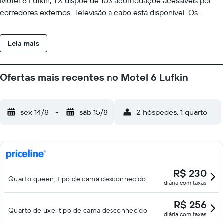
Motel 6 Lufkin, TX dispõe de 103 acomodaçõe acessíveis por
corredores externos. Televisão a cabo está disponível. Os
banheiros possuem chuveiros. Os hóspedes podem acessar Wi-
Fi gratuitamente. As comodidades para negócios incluem
Leia mais
telefones com chamadas locais grátis (restrições podem ser
aplicadas).
Ofertas mais recentes no Motel 6 Lufkin
sex 14/8
-
sáb 15/8
2 hóspedes, 1 quarto
R$ 230
Quarto queen, tipo de cama desconhecido
diária com taxas
R$ 256
Quarto deluxe, tipo de cama desconhecido
diária com taxas