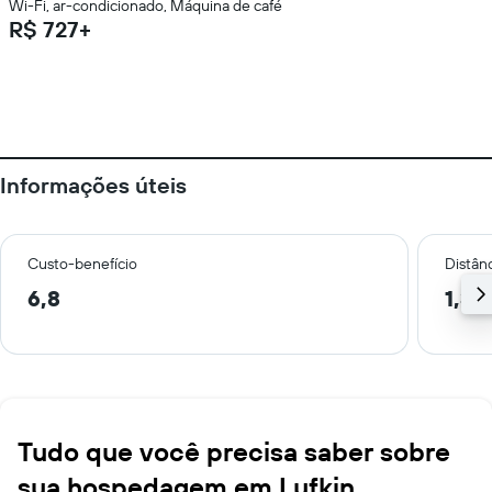
Wi-Fi, ar-condicionado, Máquina de café
R$ 727+
Informações úteis
Custo-benefício
Distânc
6,8
1,3 
Tudo que você precisa saber sobre
sua hospedagem em Lufkin