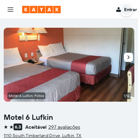
Entrar
Motel 6 Lufkin: Fotos
1/12
Motel 6 Lufkin
Aceitável
297 avaliações
6,3
2 estrelas
1110 South Timberland Drive, Lufkin, TX