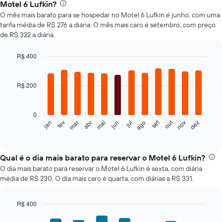
Motel 6 Lufkin?
O mês mais barato para se hospedar no Motel 6 Lufkin é junho, com uma
tarifa média de R$ 276 a diária. O mês mais caro é setembro, com preço
de R$ 322 a diária.
R$ 400
Bar
Chart
graphic.
chart
with
R$ 200
12
bars.
0
O
set
out
fev
mai
ago
nov
mar
jun
dez
jan
abr
jul
gráfico
End
of
a
interactive
seguir
chart
exibe
Qual é o dia mais barato para reservar o Motel 6 Lufkin?
o
O dia mais barato para reservar o Motel 6 Lufkin é sexta, com diária
preço
média de R$ 230. O dia mais caro é quarta, com diárias a R$ 331.
médio
de
um
R$ 400
quarto
Bar
Chart
a
graphic.