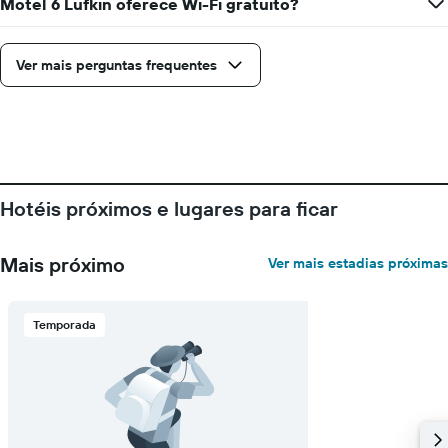
1
Motel 6 Lufkin oferece Wi-Fi gratuito?
eixo
X
exibindo
Ver mais perguntas frequentes
dias
da
semana.
O
gráfico
tem
1
Hotéis próximos e lugares para ficar
eixo
Y
exibindo
Mais próximo
Ver mais estadias próximas
o
preço
médio
de
Temporada
um
quarto