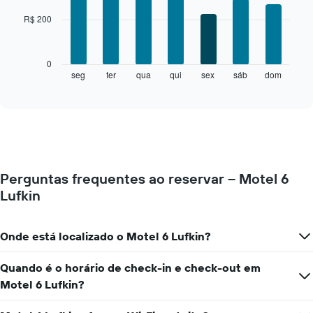
chart
cada
with
R$ 200
7
mês
bars.
O
gráfico
O
0
tem
gráfico
seg
ter
qua
qui
sex
sáb
dom
End
1
of
a
eixo
interactive
seguir
chart
X
exibe
exibindo
o
meses.
preço
O
médio
gráfico
de
tem
Perguntas frequentes ao reservar – Motel 6
um
1
Lufkin
quarto
eixo
para
Y
cada
exibindo
dia
Onde está localizado o Motel 6 Lufkin?
o
da
preço
semana
médio
Quando é o horário de check-in e check-out em
O
de
Motel 6 Lufkin?
gráfico
um
tem
quarto