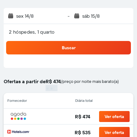
sex 14/8
-
sáb 15/8
2 hóspedes, 1 quarto
Buscar
Ofertas a partir de
R$ 474
/
preço por noite mais barato(a)
Fornecedor
Diária total
R$ 474
Ver oferta
R$ 535
Ver oferta