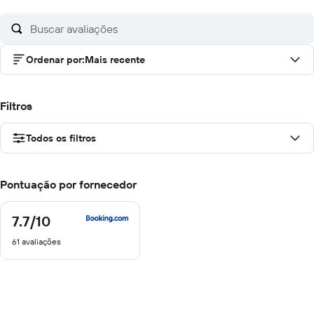
Ordenar por
:
Mais recente
Filtros
Todos os filtros
Pontuação por fornecedor
7.7
/10
7.7
de
61 avaliações
10