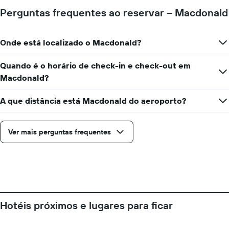
eixo
Perguntas frequentes ao reservar – Macdonald
X
exibindo
o
Onde está localizado o Macdonald?
número
de
Quando é o horário de check-in e check-out em
dias
antes
Macdonald?
da
estadia
A que distância está Macdonald do aeroporto?
O
gráfico
tem
Ver mais perguntas frequentes
1
eixo
Y
exibindo
o
preço
médio
de
Hotéis próximos e lugares para ficar
um
quarto