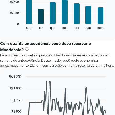
chart
R$ 500
with
7
R$ 250
bars.
O
0
gráfico
seg
ter
qua
qui
sex
sáb
dom
End
of
a
interactive
seguir
chart
exibe
Com quanta antecedência você deve reservar o
o
Macdonald?
preço
Para conseguir o melhor preço no Macdonald, reserve com cerca de 1
médio
semana de antecedência. Desse modo, você pode economizar
de
aproximadamente 21% em comparação com uma reserva de última hora.
um
quarto
para
R$ 1.250
cada
Line
Chart
dia
graphic.
chart
R$ 1.000
with
da
90
semana
data
R$ 750
O
points.
gráfico
tem
R$ 500
O