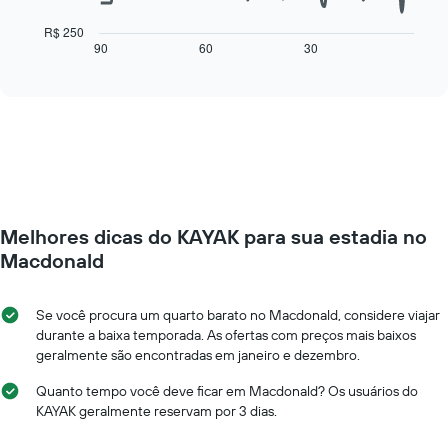
1
gráfico
eixo
a
R$ 250
X
seguir
90
60
30
End
exibindo
of
exibe
interactive
dias
como
chart
da
o
semana.
preço
O
de
gráfico
um
tem
quarto
1
varia
eixo
de
Y
Melhores dicas do KAYAK para sua estadia no
acordo
exibindo
com
Macdonald
o
a
preço
aproximação
médio
da
Se você procura um quarto barato no Macdonald, considere viajar
de
data
durante a baixa temporada. As ofertas com preços mais baixos
um
de
geralmente são encontradas em janeiro e dezembro.
quarto
estadia
O
Quanto tempo você deve ficar em Macdonald? Os usuários do
gráfico
KAYAK geralmente reservam por 3 dias.
tem
1