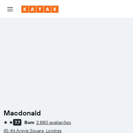
Macdonald
Bom
2.880 avaliações
7,7
2 estrelas
45-46 Argyle Square, Londres