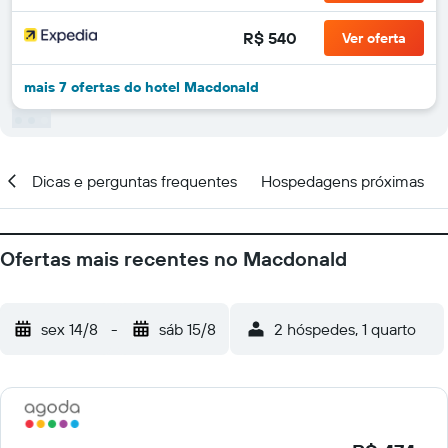
R$ 540
Ver oferta
mais 7 ofertas do hotel Macdonald
ar
Dicas e perguntas frequentes
Hospedagens próximas
Ofertas mais recentes no Macdonald
sex 14/8
-
sáb 15/8
2 hóspedes, 1 quarto