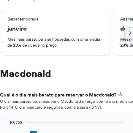
Baixa temporada
Alta t
janeiro
dez
Mês mais barato para se hospedar, com uma média
Mês ma
de
23%
de queda no preço.
23%
de
Macdonald
Qual é o dia mais barato para reservar o Macdonald?
O dia mais barato para reservar o Macdonald é terça, com diária média de
R$ 344. O dia mais caro é segunda, com diárias a R$ 591.
R$ 750
Bar
Chart
graphic.