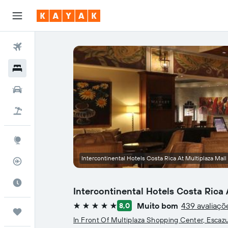
Voos
Hotéis
Carros
Pacotes
Explore
Intercontinental Hotels Costa Rica At Multiplaza Mall
Rastreador de voos
Quando ir
Intercontinental Hotels Costa Rica 
Muito bom
439 avaliaçõ
8,0
5 estrelas
Trips
In Front Of Multiplaza Shopping Center, Escaz