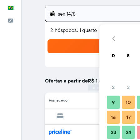
Português
sex 14/8
Comentários
2 hóspedes, 1 quarto
D
S
Ofertas a partir de
R$ 1.013
/
preço por noite 
2
3
Fornecedor
9
10
16
17
23
24