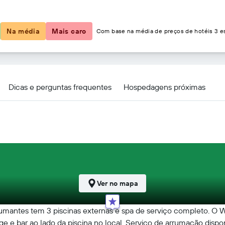
R$ 1.220
Na média
Mais caro
Com base na média de preços de hotéis 3 es
Hotels Costa Rica At Multiplaza Mall By IHG
Dicas e perguntas frequentes
Hospedagens próximas
Ver no mapa
umantes tem 3 piscinas externas e spa de serviço completo. O Wi-
e e bar ao lado da piscina no local. Serviço de arrumação dispon