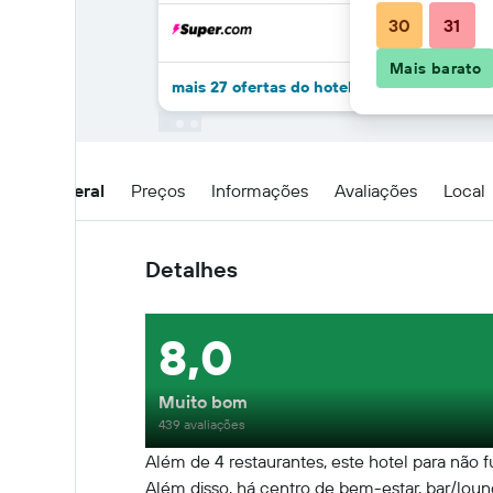
30
31
Mais barato
mais 27 ofertas do hotel Intercontinental 
Visão geral
Preços
Informações
Avaliações
Local
Detalhes
8,0
Muito bom
439 avaliações
Além de 4 restaurantes, este hotel para não f
Além disso, há centro de bem-estar, bar/loung