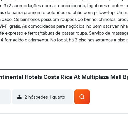
e de 372 acomodações com ar-condicionado, frigobares e cofres
pas de cama premium e colchões colchão com pillow-top. Um men
cabo. Os banheiros possuem roupões de banho, chinelos, produt
-Fi grátis. As comodidades para negócios incluem escrivaninhas,
 expresso e ferros/tábuas de passar roupa. Serviço de massage
 fornecido diariamente. No local, há 3 piscinas externas e piscina
e hidromassagem e uma sauna seca. Hóspedes de até 18 anos n
tinental Hotels Costa Rica At Multiplaza Mall B
2 hóspedes, 1 quarto