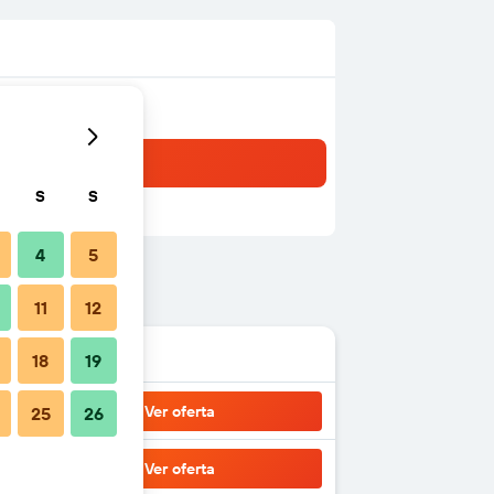
S
S
4
5
11
12
18
19
Ver oferta
25
26
Ver oferta