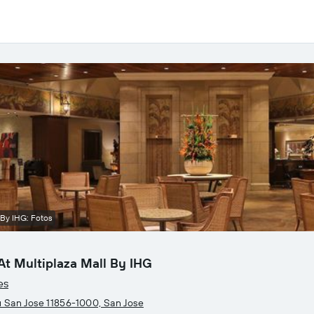
 By IHG: Fotos
At Multiplaza Mall By IHG
es
u San Jose 11856-1000, San Jose