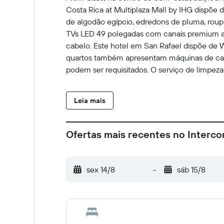
Costa Rica at Multiplaza Mall by IHG dispõ
de algodão egípcio, edredons de pluma, rou
TVs LED 49 polegadas com canais premium a 
cabelo. Este hotel em San Rafael dispõe de Wi
quartos também apresentam máquinas de café
podem ser requisitados. O serviço de limpeza é
incluem um centro de bem-estar, banheira d
academia.
Leia mais
Ofertas mais recentes no Intercon
sex 14/8
-
sáb 15/8