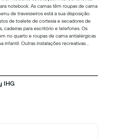
 para notebook. As camas têm roupas de cama
u de travesseiros está a sua disposição.
os de toalete de cortesia e secadores de
 cadeiras para escritório e telefones. Os
m no quarto e roupas de cama antialérgicas
 infantil. Outras instalações recreativas
ão são permitidos em centro de bem-estar ou
y IHG