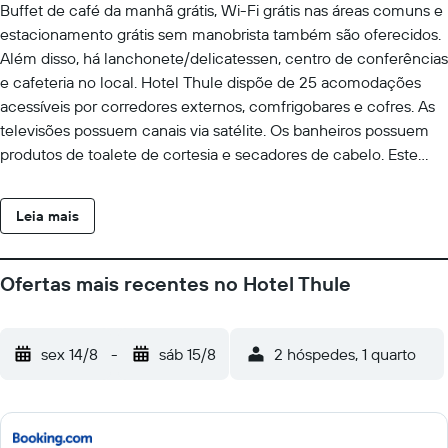
Buffet de café da manhã grátis, Wi-Fi grátis nas áreas comuns e
estacionamento grátis sem manobrista também são oferecidos.
Além disso, há lanchonete/delicatessen, centro de conferências
e cafeteria no local. Hotel Thule dispõe de 25 acomodações
acessíveis por corredores externos, comfrigobares e cofres. As
televisões possuem canais via satélite. Os banheiros possuem
produtos de toalete de cortesia e secadores de cabelo. Este
hotel em Windhoek dispõe de Wi-Fi grátis. Escrivaninhas e
telefones estão disponíveis. Os quartos também apresentam
Leia mais
garrafas de água grátis e cortinas blackout. O serviço de limpeza
é fornecido diariamente. As instalações recreativas oferecidas
por hotel incluem uma piscina externa.
Ofertas mais recentes no Hotel Thule
sex 14/8
-
sáb 15/8
2 hóspedes, 1 quarto