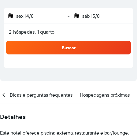
sex 14/8
-
sáb 15/8
2 hóspedes, 1 quarto
Buscar
al
Dicas e perguntas frequentes
Hospedagens próximas
Detalhes
Este hotel oferece piscina externa, restaurante e bar/lounge.