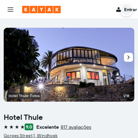
Entrar
Hotel Thule: Fotos
1/18
Hotel Thule
Excelente
817 avaliações
9,0
4 estrelas
Gorges Street,1, Windhoek