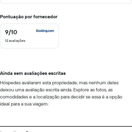
Pontuação por fornecedor
9
/10
9
de
12 avaliações
10
Ainda sem avaliações escritas
Hóspedes avaliaram esta propriedade, mas nenhum deles
deixou uma avaliação escrita ainda. Explore as fotos, as
comodidades e a localização para decidir se essa é a opção
ideal para a sua viagem.