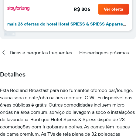
R$ 806
Ver oferta
mais 26 ofertas do hotel Hotel SPIESS & SPIESS Appartement-Pension
al
Dicas e perguntas frequentes
Hospedagens próximas
Detalhes
Esta Bed and Breakfast para não fumantes oferece bar/lounge,
sauna seca e café/chá na área comum. O Wi-Fi disponível nas
áreas públicas é grátis. Outras comodidades incluem micro-
ondas na área comum, serviço de lavagem a seco e instalações
de lavanderia. Boutique Hotel Spiess & Spiess dispõe de 23
acomodações com frigobares e cofres. As camas têm roupas
de cama premium. As TVs de tela plana de 32 polegadas