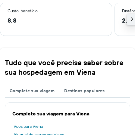
Custo-benefício
Distânc
8,8
2,0
Tudo que você precisa saber sobre
sua hospedagem em Viena
Complete sua viagem
Destinos populares
Complete sua viagem para Viena
Voos para Viena
Aluguel de carros em Viena