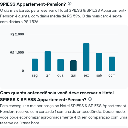
o
SPIESS Appartement-Pension?
preço
O dia mais barato para reservar o Hotel SPIESS & SPIESS Appartement-
médio
Pension é quinta, com diária média de R$ 596. O dia mais caro é sexta,
de
com diárias a R$ 1.526.
um
quarto
a
R$ 2.000
cada
Bar
Chart
mês
graphic.
chart
with
O
R$ 1.000
7
gráfico
bars.
tem
1
O
0
eixo
gráfico
seg
ter
qua
qui
sex
sáb
dom
End
X
of
a
exibindo
interactive
seguir
chart
meses.
exibe
Com quanta antecedência você deve reservar o Hotel
O
o
gráfico
SPIESS & SPIESS Appartement-Pension?
preço
tem
Para conseguir o melhor preço no Hotel SPIESS & SPIESS Appartement-
médio
1
Pension, reserve com cerca de 1 semana de antecedência. Desse modo,
de
eixo
você pode economizar aproximadamente 41% em comparação com uma
um
Y
reserva de última hora.
quarto
exibindo