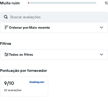
Muito ruim
15
Ordenar por
:
Mais recente
Filtros
Todos os filtros
Pontuação por fornecedor
9
/10
9
de
23 avaliações
10