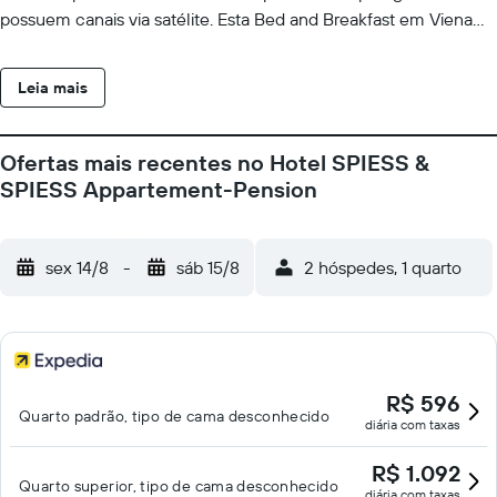
possuem canais via satélite. Esta Bed and Breakfast em Viena
dispõe de acesso grátis à internet com fio e Wi-Fi. As
comodidades para negócios incluem escrivaninhas, cadeiras
Leia mais
para escritório e telefones. Roupas de cama antialérgicas e
ferros/tábuas de passar roupa podem ser requisitados. O serviço
de limpeza é fornecido diariamente. As instalações recreativas
Ofertas mais recentes no Hotel SPIESS &
oferecidas por B&B incluem uma sauna seca. As atividades
SPIESS Appartement-Pension
recreativas listadas abaixo estão disponíveis na propriedade ou
perto dele, e poderá haver cobrança de taxa.
sex 14/8
-
sáb 15/8
2 hóspedes, 1 quarto
R$ 596
Quarto padrão, tipo de cama desconhecido
diária com taxas
R$ 1.092
Quarto superior, tipo de cama desconhecido
diária com taxas