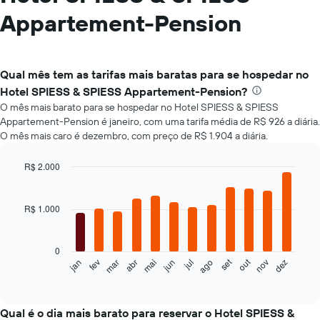
Appartement-Pension
Qual mês tem as tarifas mais baratas para se hospedar no
Hotel SPIESS & SPIESS Appartement-Pension?
O mês mais barato para se hospedar no Hotel SPIESS & SPIESS
Appartement-Pension é janeiro, com uma tarifa média de R$ 926 a diária.
O mês mais caro é dezembro, com preço de R$ 1.904 a diária.
R$ 2.000
Bar
Chart
graphic.
chart
with
R$ 1.000
12
bars.
0
O
set
out
jan
fev
mar
abr
mai
jun
jul
ago
nov
dez
gráfico
End
of
a
interactive
seguir
chart
exibe
Qual é o dia mais barato para reservar o Hotel SPIESS &