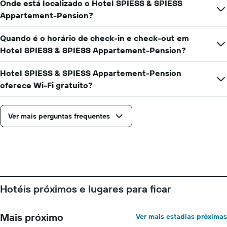
a
Onde está localizado o Hotel SPIESS & SPIESS
médio
aproximação
Appartement-Pension?
de
da
um
data
quarto
Quando é o horário de check-in e check-out em
de
estadia
Hotel SPIESS & SPIESS Appartement-Pension?
O
gráfico
Hotel SPIESS & SPIESS Appartement-Pension
tem
oferece Wi-Fi gratuito?
1
eixo
X
Ver mais perguntas frequentes
exibindo
o
número
de
dias
antes
da
estadia
Hotéis próximos e lugares para ficar
O
gráfico
tem
Mais próximo
Ver mais estadias próximas
1