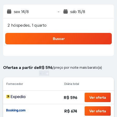
sex 14/8
-
sáb 15/8
2 hóspedes, 1 quarto
Buscar
Ofertas a partir de
R$ 596
/
preço por noite mais barato(a)
Fornecedor
Diária total
R$ 596
Ver oferta
R$ 674
Ver oferta