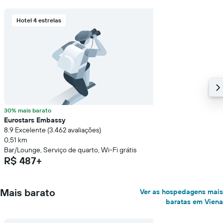
eixo
Y
Hotel 4 estrelas
exibindo
o
preço
médio
de
um
quarto
30% mais barato
Eurostars Embassy
8.9 Excelente (3.462 avaliações)
0,51 km
Bar/Lounge, Serviço de quarto, Wi-Fi grátis
R$ 487+
Mais barato
Ver as hospedagens mais
baratas em Viena