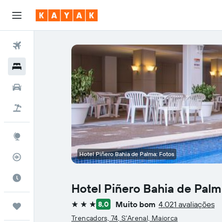
Voos
Hotéis
Carros
Pacotes
Explore
Hotel Piñero Bahia de Palma: Fotos
Rastreador de voos
Quando ir
Hotel Piñero Bahia de Pal
Muito bom
4.021 avaliações
8,0
Trips
3 estrelas
Trencadors, 74, S'Arenal, Maiorca