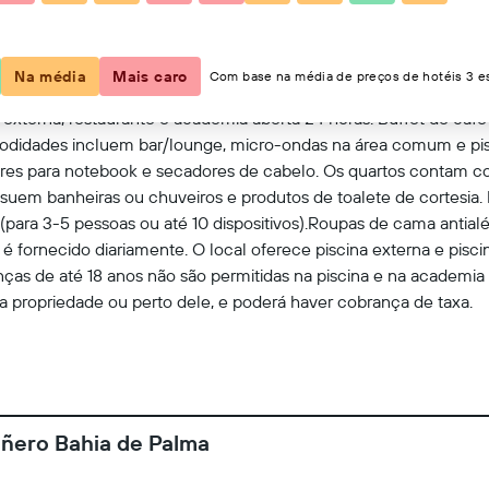
Ver no mapa
Na média
Mais caro
Com base na média de preços de hotéis 3 es
externa, restaurante e academia aberta 24 horas. Buffet de café 
idades incluem bar/lounge, micro-ondas na área comum e piscin
s para notebook e secadores de cabelo. Os quartos contam com
ssuem banheiras ou chuveiros e produtos de toalete de cortesia.
para 3-5 pessoas ou até 10 dispositivos).Roupas de cama antialé
 fornecido diariamente. O local oferece piscina externa e piscina
ças de até 18 anos não são permitidas na piscina e na academia 
 na propriedade ou perto dele, e poderá haver cobrança de taxa.
iñero Bahia de Palma