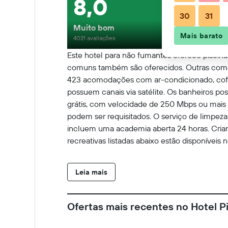
8,0
30
31
Muito bom
Mais barato
4021 avaliações
Este hotel para não fumantes oferece piscina 
comuns também são oferecidos. Outras comod
423 acomodações com ar-condicionado, cofre
possuem canais via satélite. Os banheiros po
grátis, com velocidade de 250 Mbps ou mais (
podem ser requisitados. O serviço de limpeza é
incluem uma academia aberta 24 horas. Crian
recreativas listadas abaixo estão disponíveis
Leia mais
Ofertas mais recentes no Hotel P