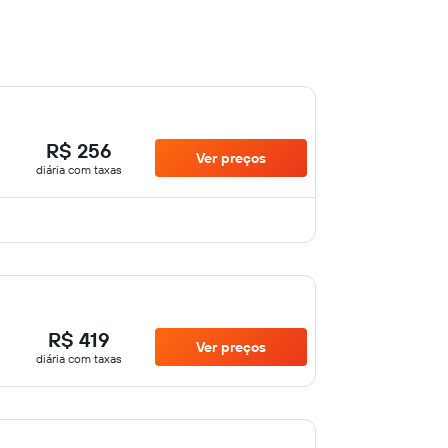
R$ 256
Ver preços
diária com taxas
R$ 419
Ver preços
diária com taxas