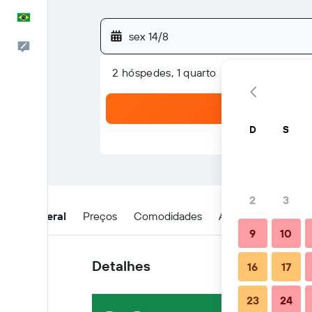
Português
sex 14/8
Comentários
2 hóspedes, 1 quarto
D
S
2
3
Visão geral
Preços
Comodidades
Avaliações
Loca
9
10
Detalhes
16
17
23
24