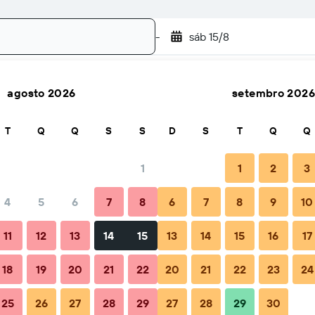
-
sáb 15/8
agosto 2026
setembro 2026
Buscar
T
Q
Q
S
S
D
S
T
Q
Q
1
1
2
3
4
5
6
7
8
6
7
8
9
10
l
Quando reservar
Dicas e perguntas frequentes
Hosped
11
12
13
14
15
13
14
15
16
17
18
19
20
21
22
20
21
22
23
24
25
26
27
28
29
27
28
29
30