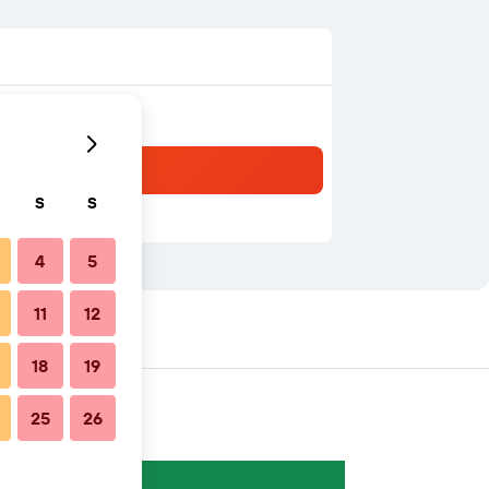
S
S
4
5
11
12
agens próximas
18
19
25
26