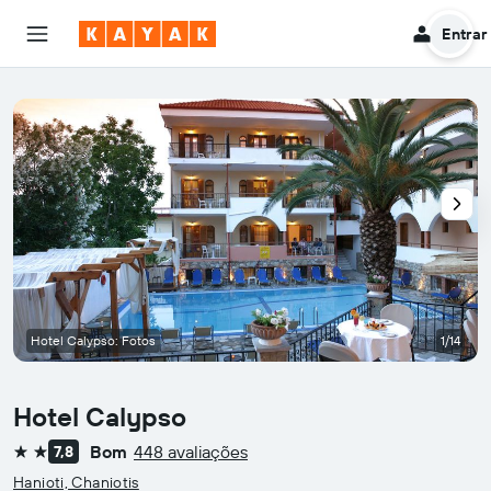
Entrar
Hotel Calypso: Fotos
1/14
Hotel Calypso
Bom
448 avaliações
7,8
2 estrelas
Hanioti, Chaniotis