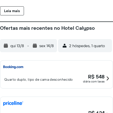
principal serve bebidas à luz de velas e toca música relaxante.
As instalações para esportes aquáticos, uma quadra de tênis e
Leia mais
uma quadra de basquete estão a 3 minutos de caminhada. O
centro de Chanioti fica a 100 metros do hotel e possui lojas e
bares à beira-mar. O Aeroporto Internacional da Macedônia fica
Ofertas mais recentes no Hotel Calypso
a 90 km de distância.
qui 13/8
-
sex 14/8
2 hóspedes, 1 quarto
R$ 548
Quarto duplo, tipo de cama desconhecido
diária com taxas
R$ 624