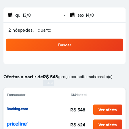
qui 13/8
-
sex 14/8
2 hóspedes, 1 quarto
Buscar
Ofertas a partir de
R$ 548
/
preço por noite mais barato(a)
Fornecedor
Diária total
R$ 548
Ver oferta
R$ 624
Ver oferta