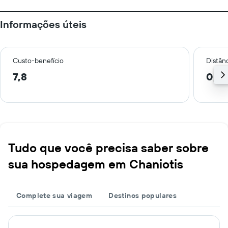
Informações úteis
Custo-benefício
Distânc
7,8
0,2
Tudo que você precisa saber sobre
sua hospedagem em Chaniotis
Complete sua viagem
Destinos populares