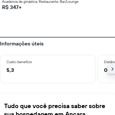
Academia de ginástica, Restaurante, Bar/Lounge
R$ 347+
Informações úteis
Custo-benefício
Distânc
5,3
0,9
Tudo que você precisa saber sobre
sua hospedagem em Ancara