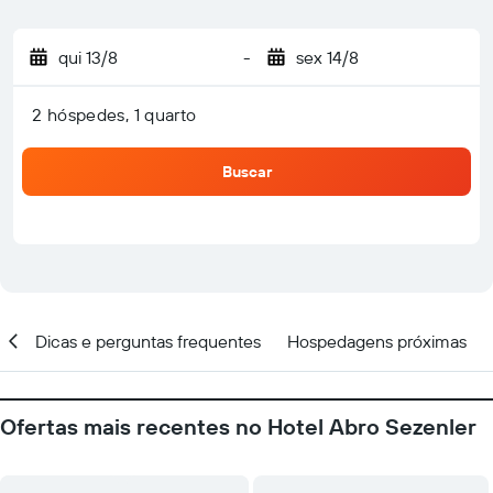
qui 13/8
-
sex 14/8
2 hóspedes, 1 quarto
Buscar
al
Dicas e perguntas frequentes
Hospedagens próximas
Ofertas mais recentes no Hotel Abro Sezenler