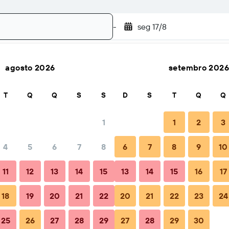
-
seg 17/8
agosto 2026
setembro 2026
Buscar
T
Q
Q
S
S
D
S
T
Q
Q
1
1
2
3
4
5
6
7
8
6
7
8
9
10
l
Dicas e perguntas frequentes
Hospedagens próximas
11
12
13
14
15
13
14
15
16
17
18
19
20
21
22
20
21
22
23
24
25
26
27
28
29
27
28
29
30