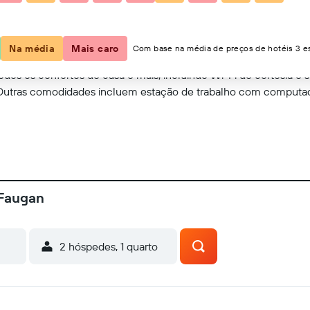
Ver no mapa
Na média
Mais caro
Com base na média de preços de hotéis 3 es
odos os confortos de casa e mais, incluindo Wi-Fi de cortesia e 
. Outras comodidades incluem estação de trabalho com computad
 Faugan
2 hóspedes, 1 quarto