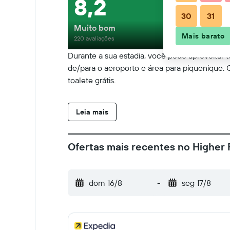
8,2
30
31
Muito bom
Mais barato
220 avaliações
Durante a sua estadia, você pode aproveitar t
de/para o aeroporto e área para piquenique
toalete grátis.
Leia mais
Ofertas mais recentes no Higher
dom 16/8
-
seg 17/8