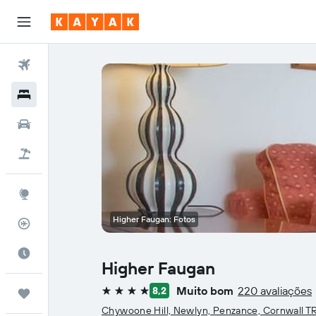
Voos
Hotéis
Carros
Pacotes
Explore
Higher Faugan: Fotos
Rastreador de voos
Quando ir
Higher Faugan
Muito bom
220 avaliações
8,2
Trips
4 estrelas
Chywoone Hill, Newlyn, Penzance, Cornwall T