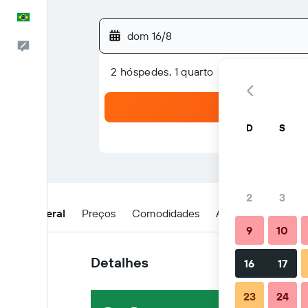
Português
dom 16/8
Comentários
2 hóspedes, 1 quarto
D
S
2
3
Visão geral
Preços
Comodidades
Avaliações
Loca
9
10
Detalhes
16
17
23
24