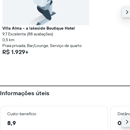
Villa Alma - a lakeside Boutique Hotel
9.7 Excelente (88 avaliações)
0,5 km
Praia privada, Bar/Lounge, Serviço de quarto
R$ 1.929+
Informações úteis
Custo-benefício
Distânc
8,9
0,3