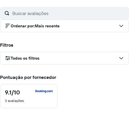
Ordenar por
:
Mais recente
Filtros
Todos os filtros
Pontuação por fornecedor
9.1
/10
9.1
de
3 avaliações
10