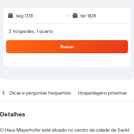
seg 17/8
-
ter 18/8
2 hóspedes, 1 quarto
Buscar
al
Dicas e perguntas frequentes
Hospedagens próximas
Detalhes
O Haus Mayerhofer está situado no centro da cidade de Sankt