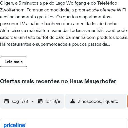
Gilgen, a 5 minutos a pé do Lago Wolfgang e do Teleférico
Zwölferhorn. Para sua comodidade, a propriedade oferece WiFi
e estacionamento gratuitos. Os quartos e apartamentos
possuem TV a cabo e banheiro com amenidades de banho.
Além disso, a maioria tem varanda. Todas as manhãs, você pode
saborear um farto buffet de café da manhã com produtos locais.
Há restaurantes e supermercados a poucos passos da
propriedade. Nos meses de verão, você pode relaxar no terraço
para banhos de sol. A cidade de Salzburgo e o balneário de Bad
Leia mais
Ischl estão a 30 minutos de carro da pousada Mayerhofer. A
área de esqui de Postalm fica a 30 minutos de carro. Trilhas para
esqui cross-country ficam a 5 minutos a pé.
Ofertas mais recentes no Haus Mayerhofer
seg 17/8
-
ter 18/8
2 hóspedes, 1 quarto