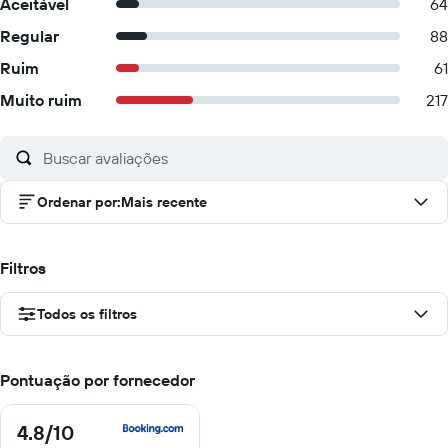
Aceitável
64
Regular
88
Ruim
61
Muito ruim
217
Ordenar por
:
Mais recente
Filtros
Todos os filtros
Pontuação por fornecedor
4.8
/10
4.8
de