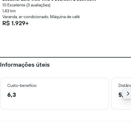
10 Excelente (3 avaliações)
1,43 km
Varanda, ar-condicionado, Máquina de café
R$ 1.929+
Informações úteis
Custo-benefício
Distânc
6,3
5,9 