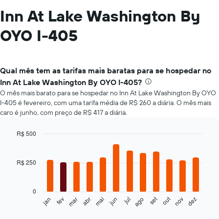
Inn At Lake Washington By
OYO I-405
Qual mês tem as tarifas mais baratas para se hospedar no
Inn At Lake Washington By OYO I-405?
O mês mais barato para se hospedar no Inn At Lake Washington By OYO
I-405 é fevereiro, com uma tarifa média de R$ 260 a diária. O mês mais
caro é junho, com preço de R$ 417 a diária.
R$ 500
Bar
Chart
graphic.
chart
with
R$ 250
12
bars.
0
O
set
out
fev
mai
ago
nov
mar
jun
dez
jan
abr
jul
gráfico
End
of
a
interactive