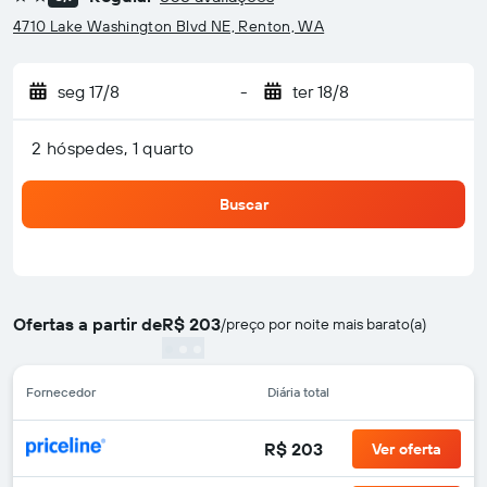
2 estrelas
4710 Lake Washington Blvd NE, Renton, WA
seg 17/8
-
ter 18/8
2 hóspedes, 1 quarto
Buscar
Ofertas a partir de
R$ 203
/
preço por noite mais barato(a)
Fornecedor
Diária total
R$ 203
Ver oferta