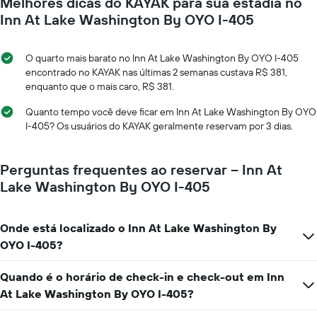
Melhores dicas do KAYAK para sua estadia no
acordo
o
com
Inn At Lake Washington By OYO I-405
preço
a
médio
aproximação
de
da
O quarto mais barato no Inn At Lake Washington By OYO I-405
um
data
encontrado no KAYAK nas últimas 2 semanas custava R$ 381,
quarto
de
enquanto que o mais caro, R$ 381.
estadia
O
Quanto tempo você deve ficar em Inn At Lake Washington By OYO
gráfico
I-405? Os usuários do KAYAK geralmente reservam por 3 dias.
tem
1
eixo
Perguntas frequentes ao reservar – Inn At
X
Lake Washington By OYO I-405
exibindo
o
número
Onde está localizado o Inn At Lake Washington By
de
OYO I-405?
dias
antes
da
Quando é o horário de check-in e check-out em Inn
estadia
At Lake Washington By OYO I-405?
O
gráfico