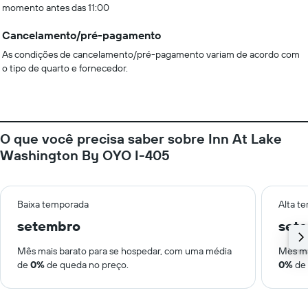
momento antes das 11:00
Cancelamento/pré-pagamento
As condições de cancelamento/pré-pagamento variam de acordo com
o tipo de quarto e fornecedor.
O que você precisa saber sobre Inn At Lake
Washington By OYO I-405
Baixa temporada
Alta t
setembro
set
Mês mais barato para se hospedar, com uma média
Mês ma
de
0%
de queda no preço.
0%
de 