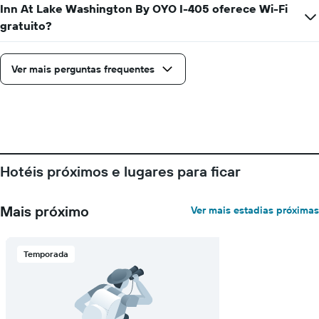
Inn At Lake Washington By OYO I-405 oferece Wi-Fi
tem
1
gratuito?
eixo
Y
exibindo
Ver mais perguntas frequentes
o
preço
médio
de
um
quarto
Hotéis próximos e lugares para ficar
Mais próximo
Ver mais estadias próximas
Temporada