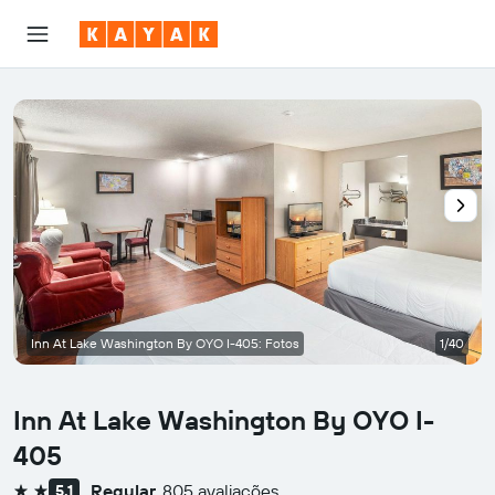
Inn At Lake Washington By OYO I-405: Fotos
1/40
Inn At Lake Washington By OYO I-
405
Regular
805 avaliações
5,1