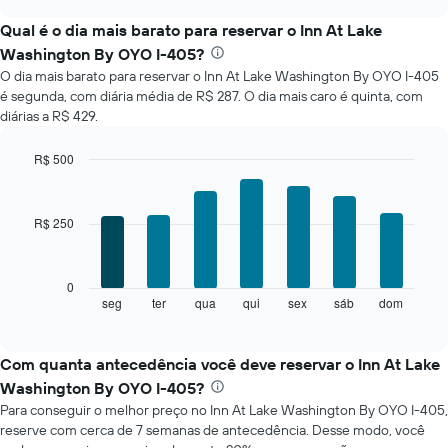
seguir
chart
exibe
Qual é o dia mais barato para reservar o Inn At Lake
o
Washington By OYO I-405?
preço
O dia mais barato para reservar o Inn At Lake Washington By OYO I-405
médio
é segunda, com diária média de R$ 287. O dia mais caro é quinta, com
de
diárias a R$ 429.
um
quarto
a
R$ 500
cada
Bar
Chart
mês
graphic.
chart
with
O
R$ 250
7
gráfico
bars.
tem
1
O
0
eixo
gráfico
seg
ter
qua
qui
sex
sáb
dom
End
X
of
a
exibindo
interactive
seguir
chart
meses.
exibe
Com quanta antecedência você deve reservar o Inn At Lake
O
o
gráfico
Washington By OYO I-405?
preço
tem
Para conseguir o melhor preço no Inn At Lake Washington By OYO I-405,
médio
1
reserve com cerca de 7 semanas de antecedência. Desse modo, você
de
eixo