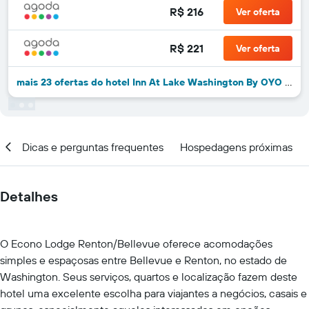
R$ 216
Ver oferta
R$ 221
Ver oferta
mais 23 ofertas do hotel Inn At Lake Washington By OYO I-405
ar
Dicas e perguntas frequentes
Hospedagens próximas
Detalhes
O Econo Lodge Renton/Bellevue oferece acomodações
simples e espaçosas entre Bellevue e Renton, no estado de
Washington. Seus serviços, quartos e localização fazem deste
hotel uma excelente escolha para viajantes a negócios, casais e