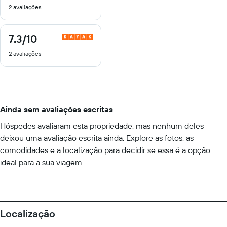
2 avaliações
10
7.3
/10
7.3
de
2 avaliações
10
Ainda sem avaliações escritas
Hóspedes avaliaram esta propriedade, mas nenhum deles
deixou uma avaliação escrita ainda. Explore as fotos, as
comodidades e a localização para decidir se essa é a opção
ideal para a sua viagem.
Localização