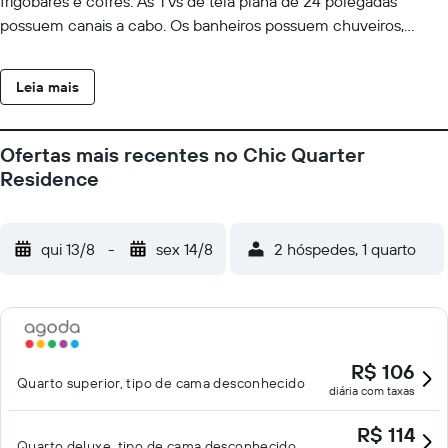
frigobares e cofres. As TVs de tela plana de 24 polegadas
possuem canais a cabo. Os banheiros possuem chuveiros,
chinelos e produtos de toalete de cortesia. Os hóspedes podem
acessar internet com fio e Wi-Fi gratuitamente. Escrivaninhas e
Leia mais
telefones estão disponíveis. Geladeiras, ferros/tábuas de passar
roupa e secadores de cabelo podem ser requisitados. O serviço
de limpeza é fornecido diariamente. As instalações recreativas
Ofertas mais recentes no Chic Quarter
oferecidas por hotel incluem uma piscina externa.
Residence
qui 13/8
-
sex 14/8
2 hóspedes, 1 quarto
R$ 106
Quarto superior, tipo de cama desconhecido
diária com taxas
R$ 114
Quarto deluxe, tipo de cama desconhecido