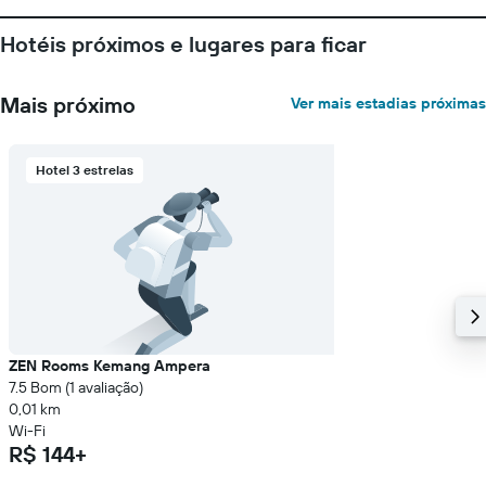
tem
1
Hotéis próximos e lugares para ficar
eixo
Y
exibindo
Mais próximo
Ver mais estadias próximas
o
preço
médio
de
Hotel 3 estrelas
um
quarto
ZEN Rooms Kemang Ampera
7.5 Bom (1 avaliação)
0,01 km
Wi-Fi
R$ 144+