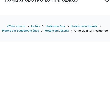
Por que os preços não são 100% precisos?
KAYAK.com.br
Hotéis
Hotéis na Ásia
Hotéis na Indonésia
Hotéis em Sudeste Asiático
Hotéis em Jakarta
Chic Quarter Residence