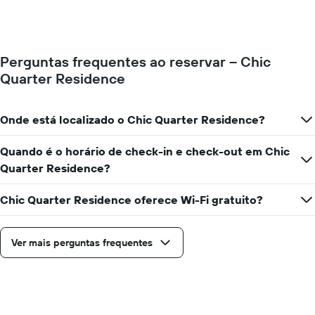
o
preço
médio
de
Perguntas frequentes ao reservar – Chic
um
Quarter Residence
quarto
para
cada
dia
Onde está localizado o Chic Quarter Residence?
da
semana
Quando é o horário de check-in e check-out em Chic
O
Quarter Residence?
gráfico
tem
1
Chic Quarter Residence oferece Wi-Fi gratuito?
eixo
X
exibindo
Ver mais perguntas frequentes
dias
da
semana.
O
gráfico