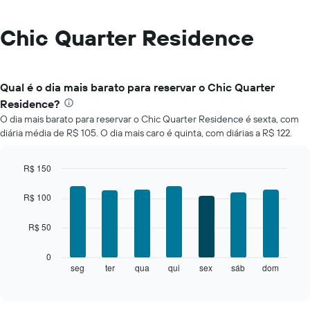
Chic Quarter Residence
Qual é o dia mais barato para reservar o Chic Quarter
Residence?
O dia mais barato para reservar o Chic Quarter Residence é sexta, com
diária média de R$ 105. O dia mais caro é quinta, com diárias a R$ 122.
R$ 150
Bar
Chart
graphic.
chart
R$ 100
with
7
R$ 50
bars.
O
0
gráfico
seg
ter
qua
qui
sex
sáb
dom
End
of
a
interactive
seguir
chart
exibe