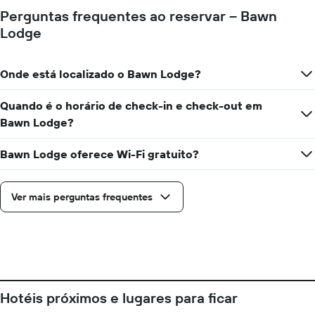
de
tem
Perguntas frequentes ao reservar – Bawn
um
1
Lodge
quarto
eixo
para
Y
cada
exibindo
dia
Onde está localizado o Bawn Lodge?
o
da
preço
semana
médio
Quando é o horário de check-in e check-out em
O
de
Bawn Lodge?
gráfico
um
tem
quarto
1
Bawn Lodge oferece Wi-Fi gratuito?
eixo
X
exibindo
Ver mais perguntas frequentes
dias
da
semana.
O
gráfico
tem
1
Hotéis próximos e lugares para ficar
eixo
Y