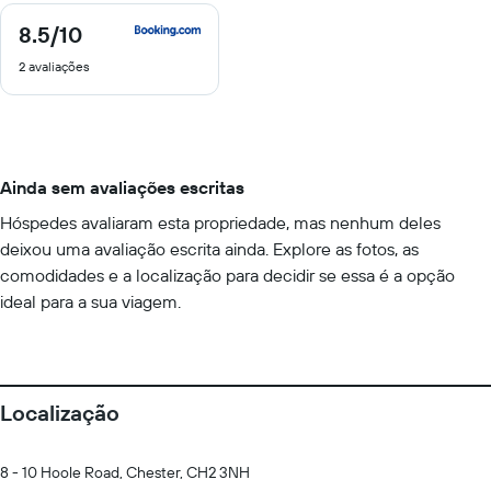
8.5
/10
8.5
de
2 avaliações
10
Ainda sem avaliações escritas
Hóspedes avaliaram esta propriedade, mas nenhum deles
deixou uma avaliação escrita ainda. Explore as fotos, as
comodidades e a localização para decidir se essa é a opção
ideal para a sua viagem.
Localização
8 - 10 Hoole Road, Chester, CH2 3NH