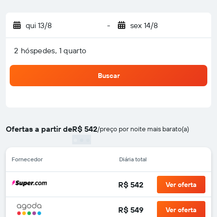
qui 13/8
-
sex 14/8
2 hóspedes, 1 quarto
Buscar
Ofertas a partir de
R$ 542
/
preço por noite mais barato(a)
Fornecedor
Diária total
R$ 542
Ver oferta
R$ 549
Ver oferta