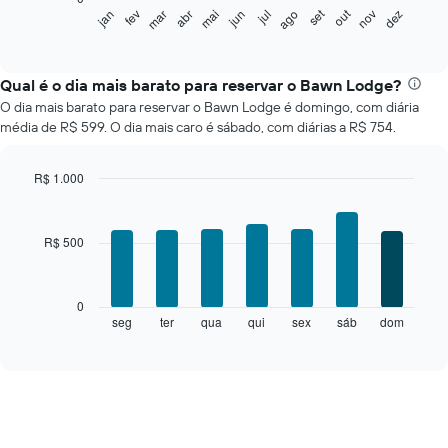
O
set
out
jan
fev
mar
abr
mai
jun
jul
ago
nov
dez
gráfico
End
of
a
interactive
seguir
chart
exibe
Qual é o dia mais barato para reservar o Bawn Lodge?
o
O dia mais barato para reservar o Bawn Lodge é domingo, com diária
preço
média de R$ 599. O dia mais caro é sábado, com diárias a R$ 754.
médio
de
um
R$ 1.000
quarto
Bar
Chart
a
graphic.
chart
cada
with
R$ 500
7
mês
bars.
O
gráfico
O
0
tem
gráfico
seg
ter
qua
qui
sex
sáb
dom
End
1
of
a
eixo
interactive
seguir
chart
X
exibe
exibindo
o
meses.
preço
O
médio
gráfico