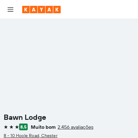
Bawn Lodge
Muito bom
2.456 avaliações
8,5
3 estrelas
8 - 10 Hoole Road, Chester