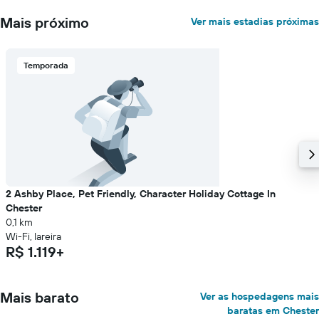
exibindo
Mais próximo
Ver mais estadias próximas
o
preço
médio
de
Temporada
um
quarto
2 Ashby Place, Pet Friendly, Character Holiday Cottage In
Chester
0,1 km
Wi-Fi, lareira
R$ 1.119+
Mais barato
Ver as hospedagens mais
baratas em Chester