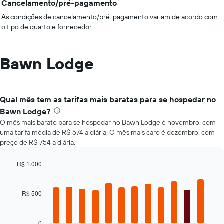
Cancelamento/pré-pagamento
As condições de cancelamento/pré-pagamento variam de acordo com
o tipo de quarto e fornecedor.
Bawn Lodge
Qual mês tem as tarifas mais baratas para se hospedar no
Bawn Lodge?
O mês mais barato para se hospedar no Bawn Lodge é novembro, com
uma tarifa média de R$ 574 a diária. O mês mais caro é dezembro, com
preço de R$ 754 a diária.
R$ 1.000
Bar
Chart
graphic.
chart
with
R$ 500
12
bars.
0