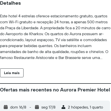
Detalhes
Este hotel 4 estrelas oferece estacionamento gratuito, quartos
com Wi-Fi gratuito e recepção 24 horas, a apenas 500 metros
da Praça da Liberdade. A propriedade fica a 20 minutos de carro
do Aeroporto de Kharkov. Os quartos do Aurora possuem ar-
condicionado, layout espaçoso, TV via satélite e comodidades
para preparar bebidas quentes. Os banheiros incluem
amenidades de banho de alta qualidade, roupões e chinelos. O
famoso Restaurante Aristocrate e Bar Brasserie serve uma
combinação de cozinha europeia clássica e contemporânea.
Você pode relaxar no salão de charutos ou no bar de vinhos.
Leia mais
Você pode reservar tratamentos de beleza e massagens no
Aurora. A Ópera e a Ópera de Kharkov e a famosa Fonte Zerkal
ficam a 600 metros de distância. O hotel fica a apenas 8
Ofertas mais recentes no Aurora Premier Hotel
minutos a pé da Estação de Metrô Universytet, que oferece
conexões para todas as partes da cidade.
dom 16/8
-
seg 17/8
2 hóspedes, 1 quarto