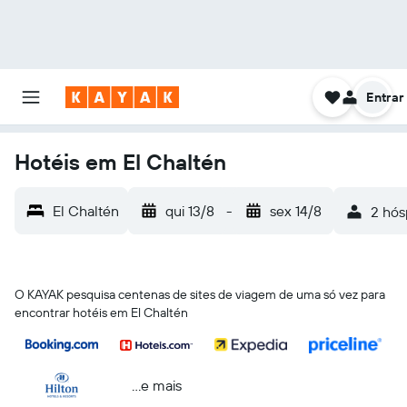
Entrar
Hotéis em El Chaltén
El Chaltén
qui 13/8
-
sex 14/8
2 hós
O KAYAK pesquisa centenas de sites de viagem de uma só vez para
encontrar hotéis em El Chaltén
...e mais