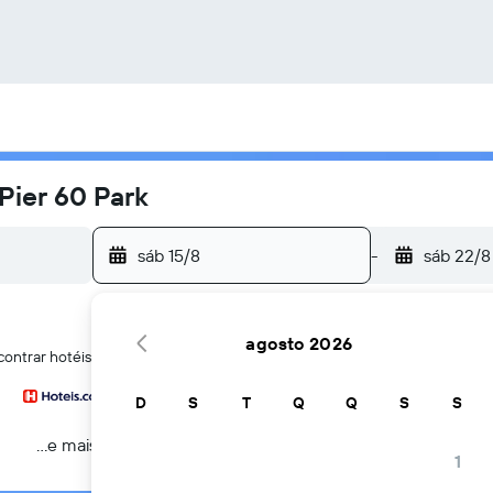
Pier 60 Park
sáb 15/8
-
sáb 22/8
agosto 2026
contrar hotéis perto de Pier 60 Park em Clearwater Beach
D
S
T
Q
Q
S
S
...e mais
1