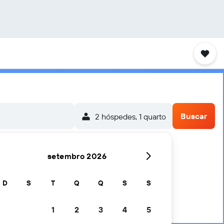
Buscar
2 hóspedes, 1 quarto
setembro 2026
D
S
T
Q
Q
S
S
1
2
3
4
5