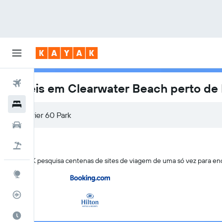
Voos
Hotéis em Clearwater Beach perto de 
Hotéis
Carros
Pacotes
O KAYAK pesquisa centenas de sites de viagem de uma só vez para en
Explore
Rastreador de voos
Quando ir