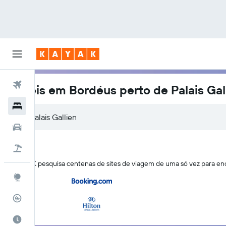
Voos
Hotéis em Bordéus perto de Palais Gal
Hotéis
Carros
Pacotes
O KAYAK pesquisa centenas de sites de viagem de uma só vez para enc
Explore
Rastreador de voos
Quando ir