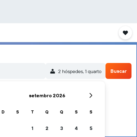
Buscar
2 hóspedes, 1 quarto
setembro 2026
D
S
T
Q
Q
S
S
1
2
3
4
5