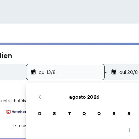
lien
qui 13/8
-
qui 20/8
agosto 2026
ontrar hotéis perto de Palais Gallien em Bordéus
D
S
T
Q
Q
S
S
...e mais
1