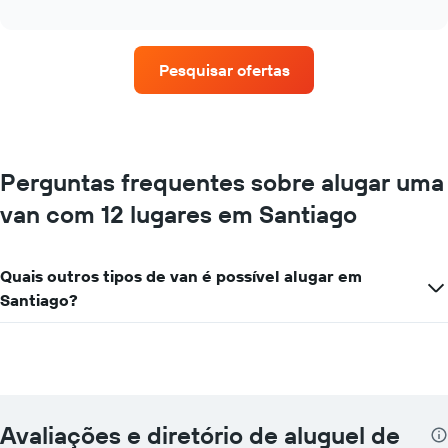
as
interactive
quatro
chart
empresas
de
Pesquisar ofertas
aluguel
de
carros
que
tem
mais
Perguntas frequentes sobre alugar uma
localizações
van com 12 lugares em Santiago
O
gráfico
tem
1
Quais outros tipos de van é possível alugar em
eixo
Santiago?
X
exibindo
empresas
de
aluguel
de
carros
Avaliações e diretório de aluguel de
O