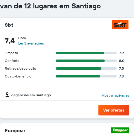
gráfico
van de 12 lugares em Santiago
tem
1
eixo
Sixt
Y
exibindo
o
Bom
7,4
preço
Ler 5 avaliações
mais
Limpeza
7.9
barato
do
Conforto
8.0
aluguel
Retirada/devolução
7.5
de
Custo-benefício
7.3
carro
para
as
empresas
7 agências em Santiago
Mostrar agências
fornecidas
Ver ofertas
Europcar