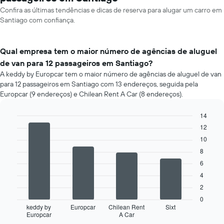
Confira as últimas tendências e dicas de reserva para alugar um carro em
Santiago com confiança.
Qual empresa tem o maior número de agências de aluguel
de van para 12 passageiros em Santiago?
A keddy by Europcar tem o maior número de agências de aluguel de van
para 12 passageiros em Santiago com 13 endereços, seguida pela
Europcar (9 endereços) e Chilean Rent A Car (8 endereços).
14
Bar
12
Chart
graphic.
chart
10
with
4
8
bars.
6
4
O
gráfico
2
a
0
seguir
keddy by
Europcar
Chilean Rent
Sixt
Europcar
A Car
exibe
End
of