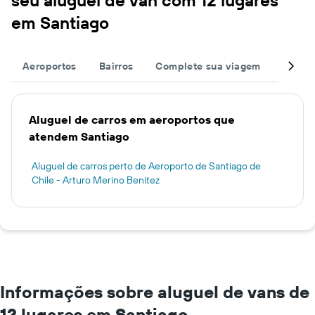
seu aluguel de van com 12 lugares
em Santiago
Aeroportos
Bairros
Complete sua viagem
Grand
Aluguel de carros em aeroportos que
atendem Santiago
Aluguel de carros perto de Aeroporto de Santiago de
Chile - Arturo Merino Benitez
Informações sobre aluguel de vans de
12 lugares em Santiago